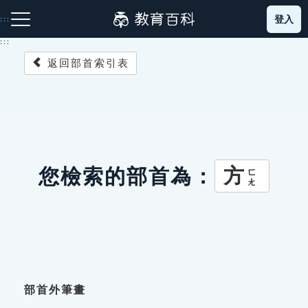
跳
登入
:::
到
主
:::
要
返回部首索引表
內
容
注音索引圖示
筆畫索引圖示
部首索引表圖示
方
您檢索的部首為：
ㄈㄤ
網站導覽
生字詞彙表
成語故事
部首外筆畫