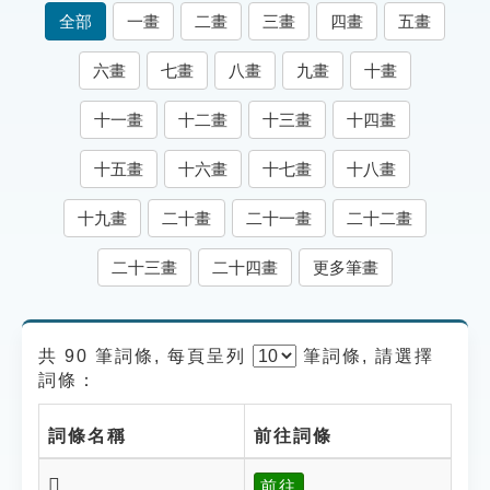
索引選單
全部
一畫
二畫
三畫
四畫
五畫
知識索引
六畫
七畫
八畫
九畫
十畫
單字索引
十一畫
十二畫
十三畫
十四畫
生命大百科索引
十五畫
十六畫
十七畫
十八畫
遊戲專區
十九畫
二十畫
二十一畫
二十二畫
教學應用
二十三畫
二十四畫
更多筆畫
貓頭鷹博士
共 90 筆詞條, 每頁呈列
筆
詞條, 請選擇
詞條：
詞條名稱
前往詞條
𣃘
前往