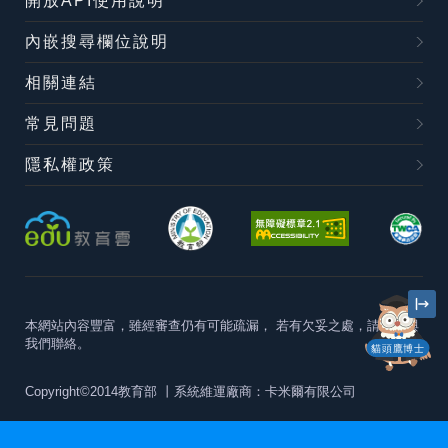
開放API使用說明
內嵌搜尋欄位說明
相關連結
常見問題
隱私權政策
本網站內容豐富，雖經審查仍有可能疏漏，
若有欠妥之處，請隨時與
我們聯絡。
貓頭鷹博士
Copyright©2014教育部
丨系統維運廠商：卡米爾有限公司
本站建議最佳瀏覽器版本為
Chrome 63+、Firefox57+、Edge79+及