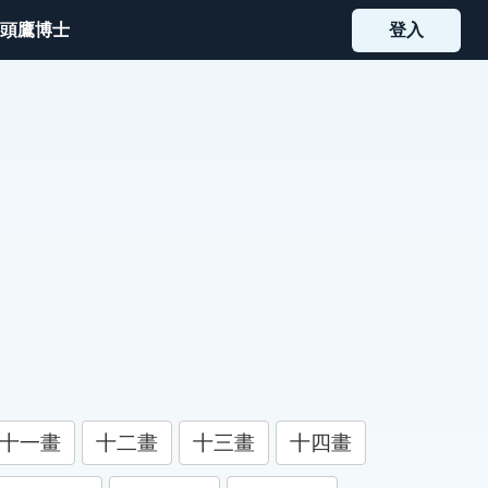
頭鷹博士
登入
十一畫
十二畫
十三畫
十四畫