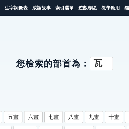
生字詞彙表
成語故事
索引選單
遊戲專區
教學應用
貓
瓦
您檢索的部首為：
五畫
六畫
七畫
八畫
九畫
十畫