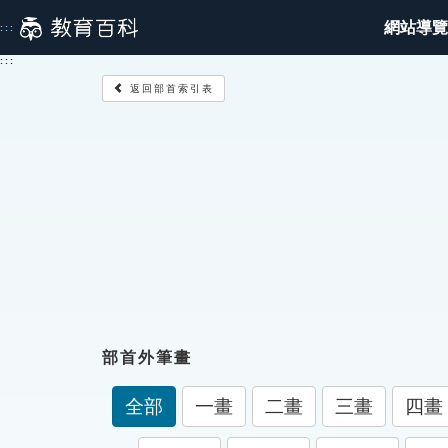
跳
網站導覽
:::
到
主
:::
要
返回部首索引表
內
容
部首外筆畫
全部
一畫
二畫
三畫
四畫