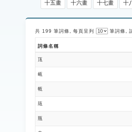
十五畫
十六畫
十七畫
十
共 199 筆詞條, 每頁呈列
筆
詞條,
詞條名稱
㼗
㼘
㼙
㼚
㼛