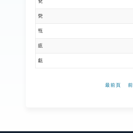
㼜
㼝
㼞
㼟
甗
最前頁