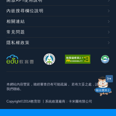
開放API使用說明
內嵌搜尋欄位說明
相關連結
常見問題
隱私權政策
本網站內容豐富，雖經審查仍有可能疏漏，
若有欠妥之處，請隨時與
我們聯絡。
貓頭鷹博士
Copyright©2014教育部
丨系統維運廠商：卡米爾有限公司
本站建議最佳瀏覽器版本為
Chrome 63+、Firefox57+、Edge79+及