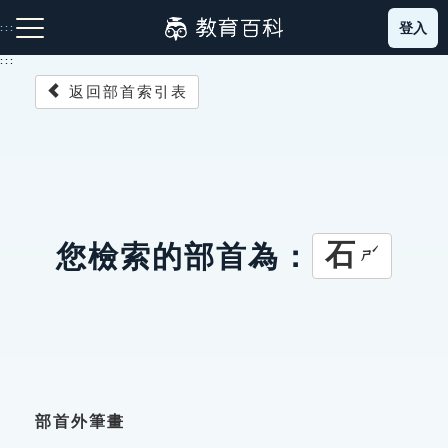
跳
登入
:::
到
主
:::
要
返回部首索引表
內
容
注音索引圖示
筆畫索引圖示
部首索引表圖示
石
您檢索的部首為：
ㄕˊ
網站導覽
生字詞彙表
成語故事
部首外筆畫