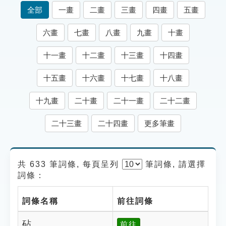
索引選單
全部
一畫
二畫
三畫
四畫
五畫
知識索引
六畫
七畫
八畫
九畫
十畫
單字索引
十一畫
十二畫
十三畫
十四畫
生命大百科索引
十五畫
十六畫
十七畫
十八畫
遊戲專區
十九畫
二十畫
二十一畫
二十二畫
教學應用
二十三畫
二十四畫
更多筆畫
貓頭鷹博士
共 633 筆詞條, 每頁呈列
筆
詞條, 請選擇
詞條：
詞條名稱
前往詞條
砧
前往