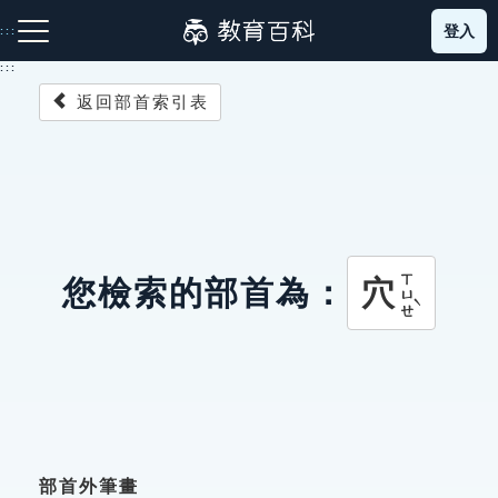
跳
登入
:::
到
主
:::
要
返回部首索引表
內
容
注音索引圖示
筆畫索引圖示
部首索引表圖示
ㄒㄩㄝˋ
穴
您檢索的部首為：
網站導覽
生字詞彙表
成語故事
部首外筆畫