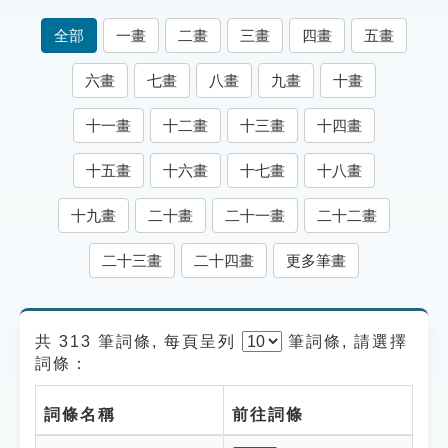
索引選單
全部
一畫
二畫
三畫
四畫
五畫
知識索引
六畫
七畫
八畫
九畫
十畫
單字索引
十一畫
十二畫
十三畫
十四畫
生命大百科索引
十五畫
十六畫
十七畫
十八畫
遊戲專區
十九畫
二十畫
二十一畫
二十二畫
教學應用
二十三畫
二十四畫
更多筆畫
貓頭鷹博士
共 313 筆詞條, 每頁呈列
筆
詞條, 請選擇
詞條：
詞條名稱
前往詞條