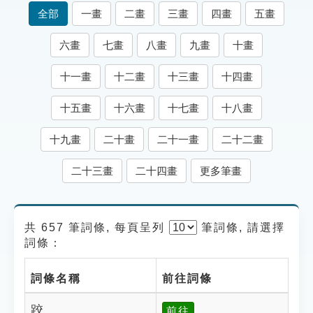
索引選單
全部
一畫
二畫
三畫
四畫
五畫
知識索引
六畫
七畫
八畫
九畫
十畫
單字索引
十一畫
十二畫
十三畫
十四畫
生命大百科索引
十五畫
十六畫
十七畫
十八畫
遊戲專區
十九畫
二十畫
二十一畫
二十二畫
教學應用
二十三畫
二十四畫
更多筆畫
貓頭鷹博士
共 657 筆詞條, 每頁呈列
筆
詞條, 請選擇
詞條：
詞條名稱
前往詞條
跤
前往