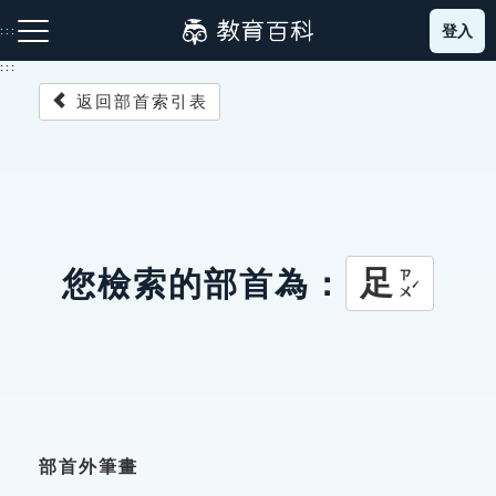
跳
登入
:::
到
主
:::
要
返回部首索引表
內
容
注音索引圖示
筆畫索引圖示
部首索引表圖示
足
您檢索的部首為：
ㄗㄨˊ
網站導覽
生字詞彙表
成語故事
部首外筆畫