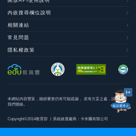
開放API使用說明
內嵌搜尋欄位說明
相關連結
常見問題
隱私權政策
本網站內容豐富，雖經審查仍有可能疏漏，
若有欠妥之處，請隨時與
我們聯絡。
貓頭鷹博士
Copyright©2014教育部
丨系統維運廠商：卡米爾有限公司
本站建議最佳瀏覽器版本為
Chrome 63+、Firefox57+、Edge79+及