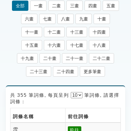
索引選單
全部
一畫
二畫
三畫
四畫
五畫
知識索引
六畫
七畫
八畫
九畫
十畫
單字索引
十一畫
十二畫
十三畫
十四畫
生命大百科索引
十五畫
十六畫
十七畫
十八畫
遊戲專區
十九畫
二十畫
二十一畫
二十二畫
教學應用
二十三畫
二十四畫
更多筆畫
貓頭鷹博士
共 355 筆詞條, 每頁呈列
筆
詞條, 請選擇
詞條：
詞條名稱
前往詞條
霔
前往