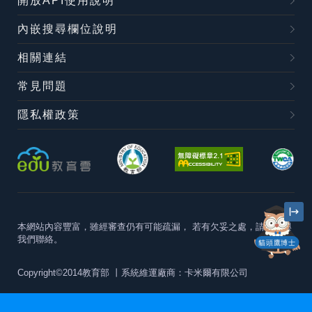
開放API使用說明
內嵌搜尋欄位說明
相關連結
常見問題
隱私權政策
本網站內容豐富，雖經審查仍有可能疏漏，
若有欠妥之處，請隨時與
我們聯絡。
貓頭鷹博士
Copyright©2014教育部
丨系統維運廠商：卡米爾有限公司
本站建議最佳瀏覽器版本為
Chrome 63+、Firefox57+、Edge79+及