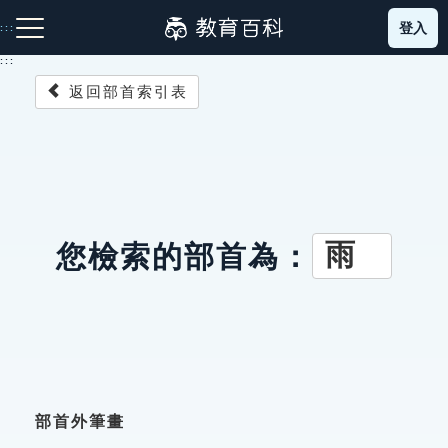
跳
登入
:::
到
主
:::
要
返回部首索引表
內
容
注音索引圖示
筆畫索引圖示
部首索引表圖示
雨
您檢索的部首為：
網站導覽
生字詞彙表
成語故事
部首外筆畫