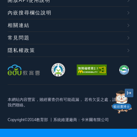
開放API使用說明
內嵌搜尋欄位說明
相關連結
常見問題
隱私權政策
本網站內容豐富，雖經審查仍有可能疏漏，
若有欠妥之處，請隨時與
我們聯絡。
貓頭鷹博士
Copyright©2014教育部
丨系統維運廠商：卡米爾有限公司
本站建議最佳瀏覽器版本為
Chrome 63+、Firefox57+、Edge79+及