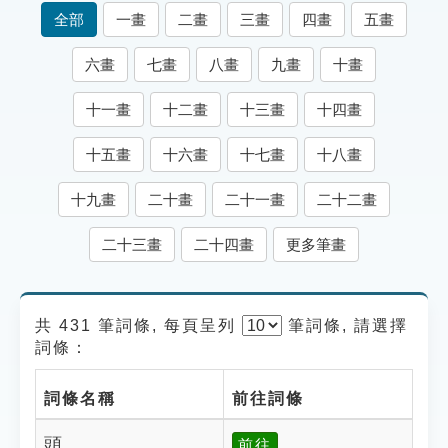
索引選單
全部
一畫
二畫
三畫
四畫
五畫
知識索引
六畫
七畫
八畫
九畫
十畫
單字索引
十一畫
十二畫
十三畫
十四畫
生命大百科索引
十五畫
十六畫
十七畫
十八畫
遊戲專區
十九畫
二十畫
二十一畫
二十二畫
教學應用
二十三畫
二十四畫
更多筆畫
貓頭鷹博士
共 431 筆詞條, 每頁呈列
筆
詞條, 請選擇
詞條：
詞條名稱
前往詞條
頭
前往