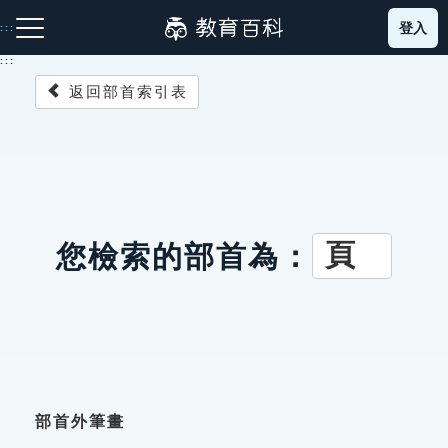
跳
登入
:::
到
主
:::
要
返回部首索引表
內
容
注音索引圖示
筆畫索引圖示
部首索引表圖示
頁
您檢索的部首為：
網站導覽
生字詞彙表
成語故事
部首外筆畫