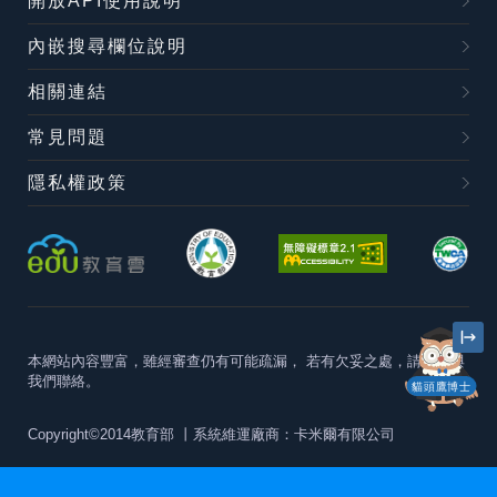
開放API使用說明
內嵌搜尋欄位說明
相關連結
常見問題
隱私權政策
本網站內容豐富，雖經審查仍有可能疏漏，
若有欠妥之處，請隨時與
我們聯絡。
貓頭鷹博士
Copyright©2014教育部
丨系統維運廠商：卡米爾有限公司
本站建議最佳瀏覽器版本為
Chrome 63+、Firefox57+、Edge79+及