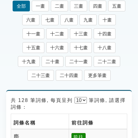
索引選單
全部
一畫
二畫
三畫
四畫
五畫
知識索引
六畫
七畫
八畫
九畫
十畫
單字索引
十一畫
十二畫
十三畫
十四畫
生命大百科索引
十五畫
十六畫
十七畫
十八畫
遊戲專區
十九畫
二十畫
二十一畫
二十二畫
教學應用
二十三畫
二十四畫
更多筆畫
貓頭鷹博士
共 128 筆詞條, 每頁呈列
筆
詞條, 請選擇
詞條：
詞條名稱
前往詞條
䴢
前往