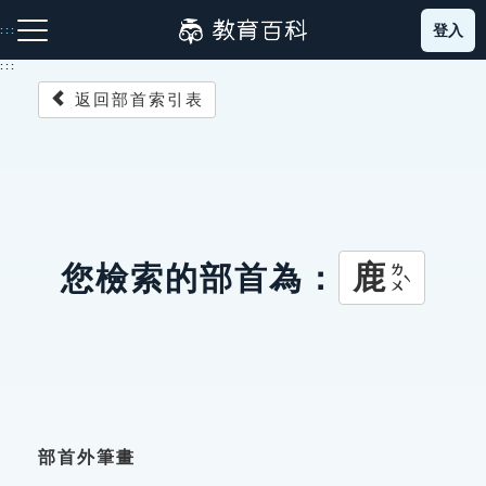
跳
登入
:::
到
主
:::
要
返回部首索引表
內
容
注音索引圖示
筆畫索引圖示
部首索引表圖示
鹿
您檢索的部首為：
ㄌㄨˋ
網站導覽
生字詞彙表
成語故事
部首外筆畫