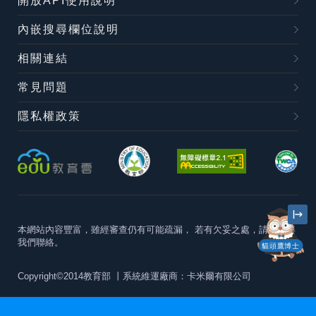
開放API使用說明
內嵌搜尋欄位說明
相關連結
常見問題
隱私權政策
本網站內容豐富，雖經審查仍有可能疏漏，
若有欠妥之處，請隨時與
我們聯絡。
貓頭鷹博士
Copyright©2014教育部
丨系統維運廠商：卡米爾有限公司
本站建議最佳瀏覽器版本為
Chrome 63+、Firefox57+、Edge79+及