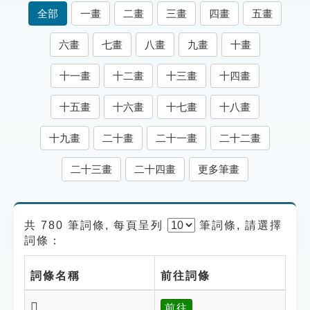
索引選單
全部
一畫
二畫
三畫
四畫
五畫
知識索引
六畫
七畫
八畫
九畫
十畫
單字索引
十一畫
十二畫
十三畫
十四畫
生命大百科索引
十五畫
十六畫
十七畫
十八畫
遊戲專區
十九畫
二十畫
二十一畫
二十二畫
教學應用
二十三畫
二十四畫
更多筆畫
貓頭鷹博士
共 780 筆詞條, 每頁呈列
筆
詞條, 請選擇
詞條：
詞條名稱
前往詞條
𤍍
前往