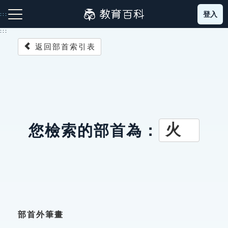
跳
登入
:::
到
主
:::
要
返回部首索引表
內
容
注音索引圖示
筆畫索引圖示
部首索引表圖示
火
您檢索的部首為：
網站導覽
生字詞彙表
成語故事
部首外筆畫