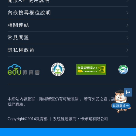
開放API使用說明
內嵌搜尋欄位說明
相關連結
常見問題
隱私權政策
本網站內容豐富，雖經審查仍有可能疏漏，
若有欠妥之處，請隨時與
我們聯絡。
貓頭鷹博士
Copyright©2014教育部
丨系統維運廠商：卡米爾有限公司
本站建議最佳瀏覽器版本為
Chrome 63+、Firefox57+、Edge79+及