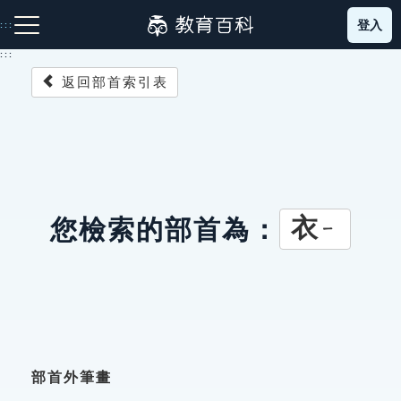
跳
登入
:::
到
主
:::
要
返回部首索引表
內
容
注音索引圖示
筆畫索引圖示
部首索引表圖示
衣
您檢索的部首為：
ㄧ
網站導覽
生字詞彙表
成語故事
部首外筆畫