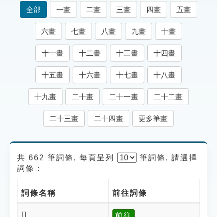
索引選單
全部
一畫
二畫
三畫
四畫
五畫
知識索引
六畫
七畫
八畫
九畫
十畫
單字索引
十一畫
十二畫
十三畫
十四畫
生命大百科索引
十五畫
十六畫
十七畫
十八畫
遊戲專區
十九畫
二十畫
二十一畫
二十二畫
教學應用
二十三畫
二十四畫
更多筆畫
貓頭鷹博士
共 662 筆詞條, 每頁呈列
筆
詞條, 請選擇
詞條：
詞條名稱
前往詞條
𧞒
前往