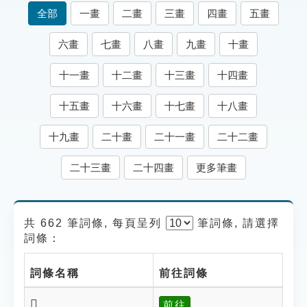
索引選單
全部
一畫
二畫
三畫
四畫
五畫
知識索引
六畫
七畫
八畫
九畫
十畫
單字索引
十一畫
十二畫
十三畫
十四畫
生命大百科索引
十五畫
十六畫
十七畫
十八畫
遊戲專區
十九畫
二十畫
二十一畫
二十二畫
教學應用
二十三畫
二十四畫
更多筆畫
貓頭鷹博士
共 662 筆詞條, 每頁呈列
筆
詞條, 請選擇
詞條：
詞條名稱
前往詞條
𧞩
前往