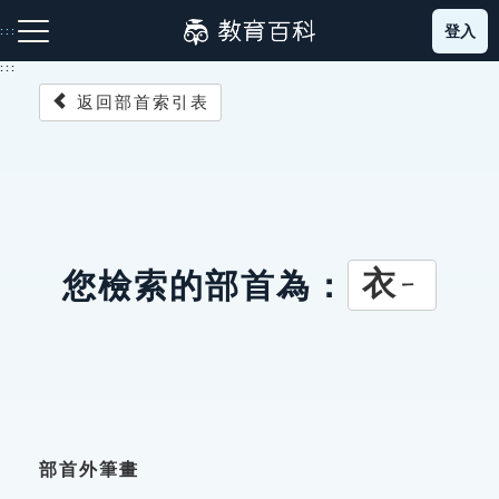
跳
登入
:::
到
主
:::
要
返回部首索引表
內
容
注音索引圖示
筆畫索引圖示
部首索引表圖示
衣
您檢索的部首為：
ㄧ
網站導覽
生字詞彙表
成語故事
部首外筆畫