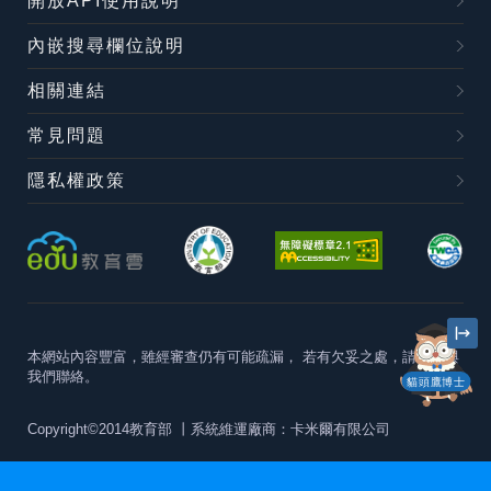
開放API使用說明
內嵌搜尋欄位說明
相關連結
常見問題
隱私權政策
本網站內容豐富，雖經審查仍有可能疏漏，
若有欠妥之處，請隨時與
我們聯絡。
貓頭鷹博士
Copyright©2014教育部
丨系統維運廠商：卡米爾有限公司
本站建議最佳瀏覽器版本為
Chrome 63+、Firefox57+、Edge79+及