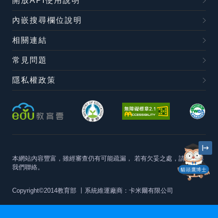
開放API使用說明
內嵌搜尋欄位說明
相關連結
常見問題
隱私權政策
本網站內容豐富，雖經審查仍有可能疏漏，
若有欠妥之處，請隨時與
我們聯絡。
貓頭鷹博士
Copyright©2014教育部
丨系統維運廠商：卡米爾有限公司
本站建議最佳瀏覽器版本為
Chrome 63+、Firefox57+、Edge79+及