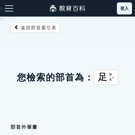
跳
登入
:::
到
主
:::
要
返回部首索引表
內
容
注音索引圖示
筆畫索引圖示
部首索引表圖示
足
您檢索的部首為：
ㄗㄨˊ
網站導覽
生字詞彙表
成語故事
部首外筆畫