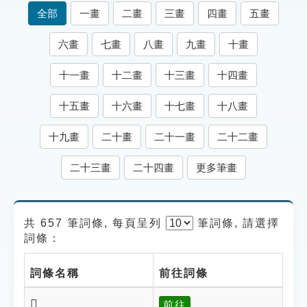
索引選單
全部
一畫
二畫
三畫
四畫
五畫
知識索引
六畫
七畫
八畫
九畫
十畫
單字索引
十一畫
十二畫
十三畫
十四畫
生命大百科索引
十五畫
十六畫
十七畫
十八畫
遊戲專區
十九畫
二十畫
二十一畫
二十二畫
教學應用
二十三畫
二十四畫
更多筆畫
貓頭鷹博士
共 657 筆詞條, 每頁呈列
筆
詞條, 請選擇
詞條：
詞條名稱
前往詞條
𨇃
前往