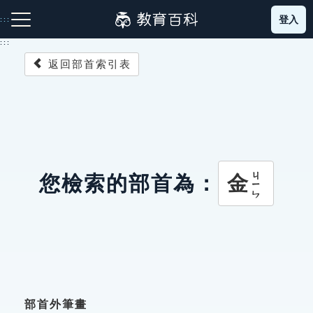
跳
登入
:::
到
主
:::
要
返回部首索引表
內
容
注音索引圖示
筆畫索引圖示
部首索引表圖示
ㄐㄧㄣ
金
您檢索的部首為：
網站導覽
生字詞彙表
成語故事
部首外筆畫