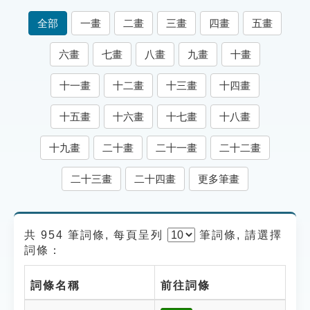
索引選單
全部
一畫
二畫
三畫
四畫
五畫
知識索引
六畫
七畫
八畫
九畫
十畫
單字索引
十一畫
十二畫
十三畫
十四畫
生命大百科索引
十五畫
十六畫
十七畫
十八畫
遊戲專區
十九畫
二十畫
二十一畫
二十二畫
教學應用
二十三畫
二十四畫
更多筆畫
貓頭鷹博士
共 954 筆詞條, 每頁呈列
筆
詞條, 請選擇
詞條：
詞條名稱
前往詞條