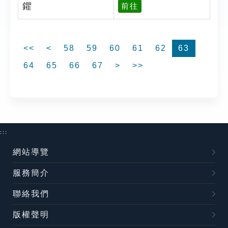
鑺
前往
<<
<
58
59
60
61
62
63
64
65
66
67
>
>>
:::
網站導覽
服務簡介
聯絡我們
版權聲明