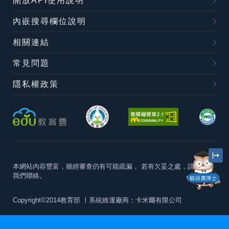
開放API使用說明
內嵌搜尋欄位說明
相關連結
常見問題
隱私權政策
本網站內容豐富，雖經審查仍有可能疏漏，
若有欠妥之處，請隨時與
我們聯絡。
貓頭鷹博士
Copyright©2014教育部
丨系統維運廠商：卡米爾有限公司
本站建議最佳瀏覽器版本為
Chrome 63+、Firefox57+、Edge79+及