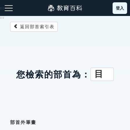
跳
登入
:::
到
主
:::
要
返回部首索引表
內
容
注音索引圖示
筆畫索引圖示
部首索引表圖示
目
您檢索的部首為：
網站導覽
生字詞彙表
成語故事
部首外筆畫