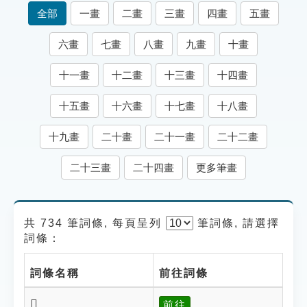
索引選單
全部
一畫
二畫
三畫
四畫
五畫
知識索引
六畫
七畫
八畫
九畫
十畫
單字索引
十一畫
十二畫
十三畫
十四畫
生命大百科索引
十五畫
十六畫
十七畫
十八畫
遊戲專區
十九畫
二十畫
二十一畫
二十二畫
教學應用
二十三畫
二十四畫
更多筆畫
貓頭鷹博士
共 734 筆詞條, 每頁呈列
筆
詞條, 請選擇
詞條：
詞條名稱
前往詞條
𥊶
前往