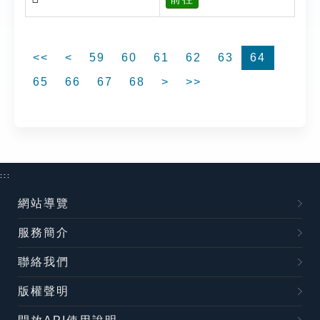
<<
<
59
60
61
62
63
64
65
66
67
68
>
>>
:::
網站導覽
服務簡介
聯絡我們
版權聲明