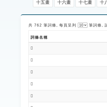
十五畫
十六畫
十七畫
十
共 762 筆詞條, 每頁呈列
筆
詞條,
詞條名稱
𡏸
𡐉
𡐐
𡐔
𡐕