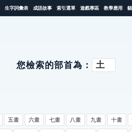
生字詞彙表
成語故事
索引選單
遊戲專區
教學應用
貓
土
您檢索的部首為：
五畫
六畫
七畫
八畫
九畫
十畫