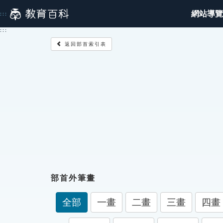
跳
網站導覽
:::
到
主
:::
要
返回部首索引表
內
容
部首外筆畫
全部
一畫
二畫
三畫
四畫