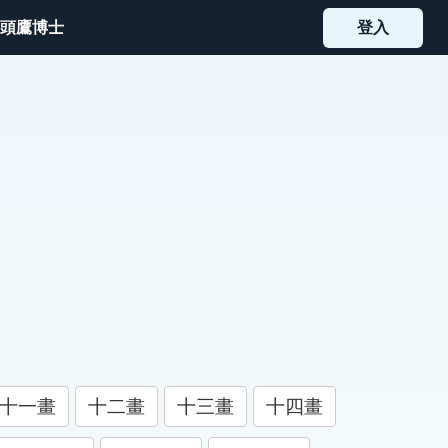
頭鷹博士
登入
十一畫
十二畫
十三畫
十四畫