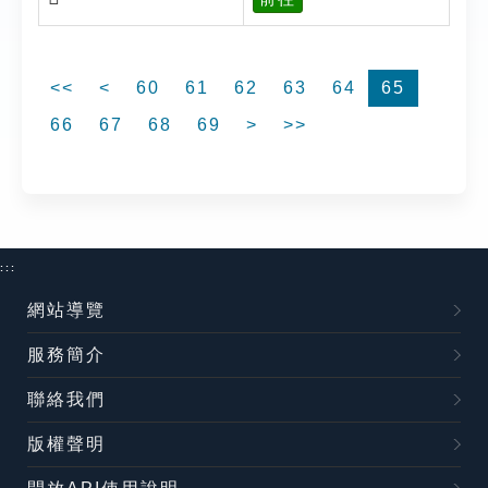
<<
<
60
61
62
63
64
65
66
67
68
69
>
>>
:::
網站導覽
服務簡介
聯絡我們
版權聲明