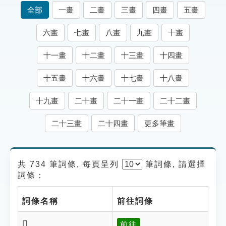
索引選單
全部
一畫
二畫
三畫
四畫
五畫
知識索引
六畫
七畫
八畫
九畫
十畫
單字索引
十一畫
十二畫
十三畫
十四畫
生命大百科索引
十五畫
十六畫
十七畫
十八畫
遊戲專區
十九畫
二十畫
二十一畫
二十二畫
教學應用
二十三畫
二十四畫
更多筆畫
貓頭鷹博士
共 734 筆詞條, 每頁呈列
筆
詞條, 請選擇
詞條：
詞條名稱
前往詞條
𥋀
前往