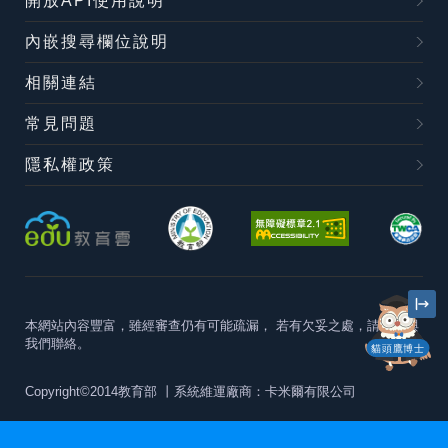
開放API使用說明
內嵌搜尋欄位說明
相關連結
常見問題
隱私權政策
本網站內容豐富，雖經審查仍有可能疏漏，
若有欠妥之處，請隨時與
我們聯絡。
貓頭鷹博士
Copyright©2014教育部
丨系統維運廠商：卡米爾有限公司
本站建議最佳瀏覽器版本為
Chrome 63+、Firefox57+、Edge79+及