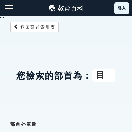
跳
登入
:::
到
主
:::
要
返回部首索引表
內
容
注音索引圖示
筆畫索引圖示
部首索引表圖示
目
您檢索的部首為：
網站導覽
生字詞彙表
成語故事
部首外筆畫