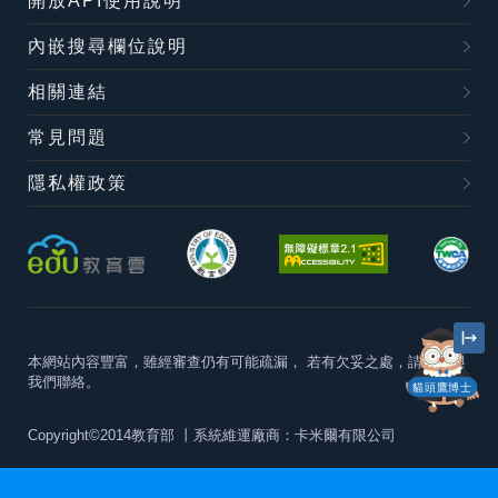
開放API使用說明
內嵌搜尋欄位說明
相關連結
常見問題
隱私權政策
本網站內容豐富，雖經審查仍有可能疏漏，
若有欠妥之處，請隨時與
我們聯絡。
貓頭鷹博士
Copyright©2014教育部
丨系統維運廠商：卡米爾有限公司
本站建議最佳瀏覽器版本為
Chrome 63+、Firefox57+、Edge79+及