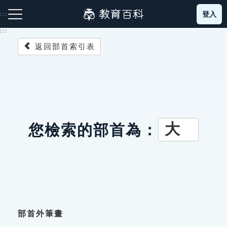
跳
登入
:::
到
主
:::
要
返回部首索引表
內
容
注音索引圖示
筆畫索引圖示
部首索引表圖示
大
您檢索的部首為：
網站導覽
生字詞彙表
成語故事
部首外筆畫