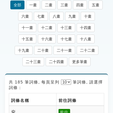
索引選單
全部
一畫
二畫
三畫
四畫
五畫
知識索引
六畫
七畫
八畫
九畫
十畫
單字索引
十一畫
十二畫
十三畫
十四畫
生命大百科索引
十五畫
十六畫
十七畫
十八畫
遊戲專區
十九畫
二十畫
二十一畫
二十二畫
教學應用
二十三畫
二十四畫
更多筆畫
貓頭鷹博士
共 185 筆詞條, 每頁呈列
筆
詞條, 請選擇
詞條：
詞條名稱
前往詞條
奤
前往