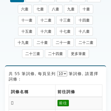
索引選單
六畫
七畫
八畫
九畫
十畫
知識索引
十一畫
十二畫
十三畫
十四畫
單字索引
十五畫
十六畫
十七畫
十八畫
生命大百科索引
十九畫
二十畫
二十一畫
二十二畫
遊戲專區
二十三畫
二十四畫
更多筆畫
教學應用
貓頭鷹博士
共 55 筆詞條, 每頁呈列
筆
詞條, 請選擇
詞條：
詞條名稱
前往詞條
𡭫
前往