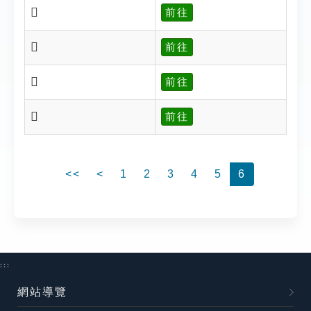
𡭒
前往
𡭓
前往
𣌏
前往
𣌏
前往
<<
<
1
2
3
4
5
6
:::
網站導覽