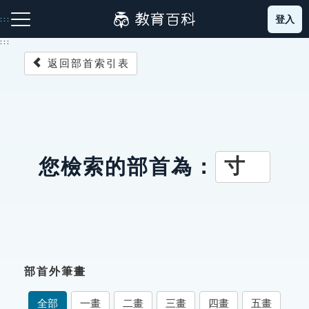
跳
登入
:::
到
主
:::
要
返回部首索引表
內
容
注音索引圖示
筆畫索引圖示
部首索引表圖示
寸
您檢索的部首為：
網站導覽
生字詞彙表
部首外筆畫
成語故事
全部
一畫
二畫
三畫
四畫
五畫