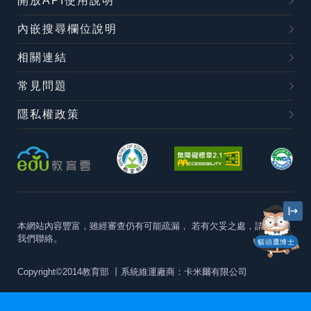
開放API使用說明
內嵌搜尋欄位說明
相關連結
常見問題
隱私權政策
本網站內容豐富，雖經審查仍有可能疏漏，
若有欠妥之處，請隨時與
我們聯絡。
貓頭鷹博士
Copyright©2014教育部
丨系統維運廠商：卡米爾有限公司
本站建議最佳瀏覽器版本為
Chrome 63+、Firefox57+、Edge79+及