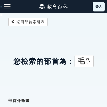
跳
登入
:::
到
主
:::
要
返回部首索引表
內
容
注音索引圖示
筆畫索引圖示
部首索引表圖示
毛
您檢索的部首為：
ㄇㄠˊ
網站導覽
生字詞彙表
成語故事
部首外筆畫