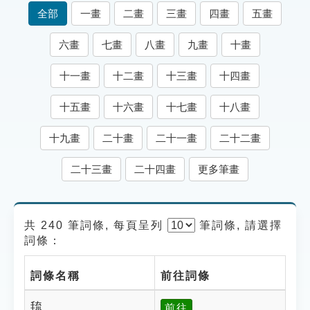
索引選單
全部
一畫
二畫
三畫
四畫
五畫
知識索引
六畫
七畫
八畫
九畫
十畫
單字索引
十一畫
十二畫
十三畫
十四畫
生命大百科索引
十五畫
十六畫
十七畫
十八畫
遊戲專區
十九畫
二十畫
二十一畫
二十二畫
教學應用
二十三畫
二十四畫
更多筆畫
貓頭鷹博士
共 240 筆詞條, 每頁呈列
筆
詞條, 請選擇
詞條：
詞條名稱
前往詞條
㲙
前往