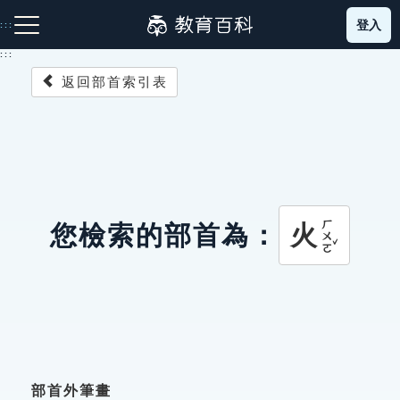
跳
登入
:::
到
主
:::
要
返回部首索引表
內
容
注音索引圖示
筆畫索引圖示
部首索引表圖示
ㄏㄨㄛˇ
火
您檢索的部首為：
網站導覽
生字詞彙表
成語故事
部首外筆畫