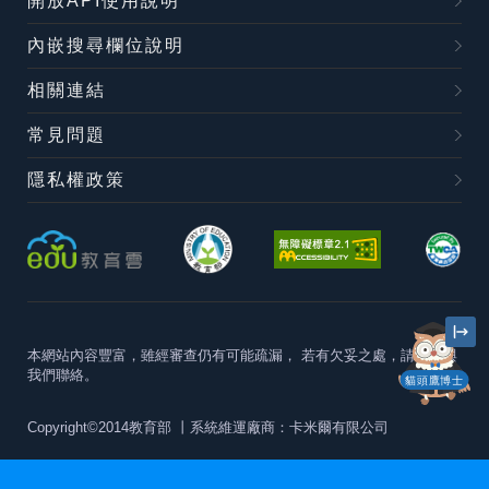
開放API使用說明
內嵌搜尋欄位說明
相關連結
常見問題
隱私權政策
本網站內容豐富，雖經審查仍有可能疏漏，
若有欠妥之處，請隨時與
我們聯絡。
貓頭鷹博士
Copyright©2014教育部
丨系統維運廠商：卡米爾有限公司
本站建議最佳瀏覽器版本為
Chrome 63+、Firefox57+、Edge79+及