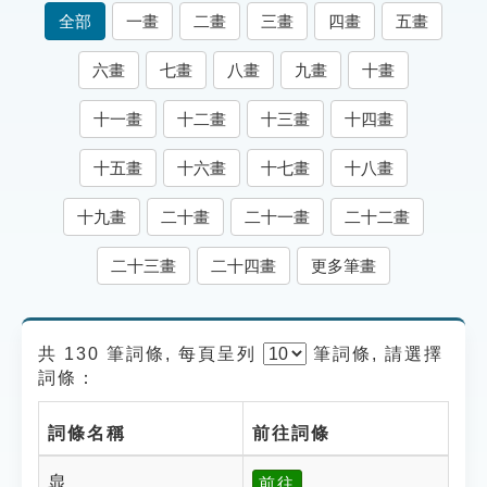
索引選單
全部
一畫
二畫
三畫
四畫
五畫
知識索引
六畫
七畫
八畫
九畫
十畫
單字索引
十一畫
十二畫
十三畫
十四畫
生命大百科索引
十五畫
十六畫
十七畫
十八畫
遊戲專區
十九畫
二十畫
二十一畫
二十二畫
教學應用
二十三畫
二十四畫
更多筆畫
貓頭鷹博士
共 130 筆詞條, 每頁呈列
筆
詞條, 請選擇
詞條：
詞條名稱
前往詞條
㿡
前往