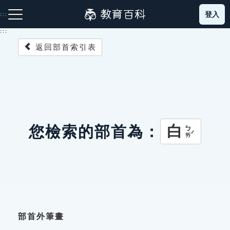
跳
登入
:::
到
主
:::
要
返回部首索引表
內
容
注音索引圖示
筆畫索引圖示
部首索引表圖示
白
您檢索的部首為：
ㄅㄞˊ
網站導覽
生字詞彙表
成語故事
部首外筆畫