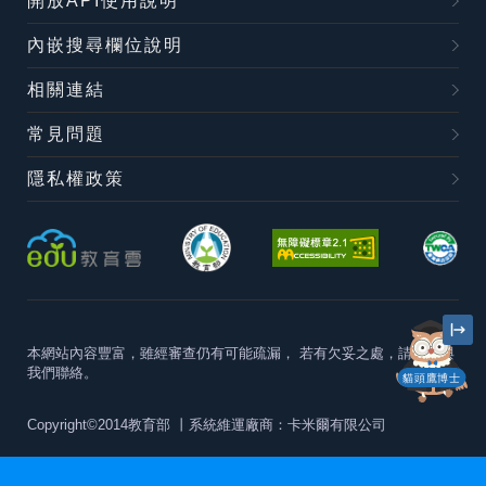
開放API使用說明
內嵌搜尋欄位說明
相關連結
常見問題
隱私權政策
本網站內容豐富，雖經審查仍有可能疏漏，
若有欠妥之處，請隨時與
我們聯絡。
貓頭鷹博士
Copyright©2014教育部
丨系統維運廠商：卡米爾有限公司
本站建議最佳瀏覽器版本為
Chrome 63+、Firefox57+、Edge79+及