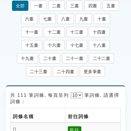
索引選單
全部
一畫
二畫
三畫
四畫
五畫
知識索引
六畫
七畫
八畫
九畫
十畫
單字索引
十一畫
十二畫
十三畫
十四畫
生命大百科索引
十五畫
十六畫
十七畫
十八畫
遊戲專區
十九畫
二十畫
二十一畫
二十二畫
教學應用
二十三畫
二十四畫
更多筆畫
貓頭鷹博士
共 111 筆詞條, 每頁呈列
筆
詞條, 請選擇
詞條：
詞條名稱
前往詞條
𤿡
前往