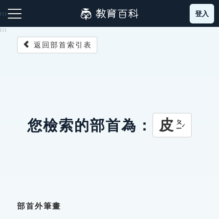
跳
登入
:::
到
主
:::
要
返回部首索引表
內
容
注音索引圖示
筆畫索引圖示
部首索引表圖示
皮
您檢索的部首為：
ㄆㄧˊ
網站導覽
生字詞彙表
成語故事
部首外筆畫