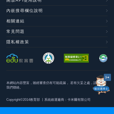
開放API使用說明
內嵌搜尋欄位說明
相關連結
常見問題
隱私權政策
本網站內容豐富，雖經審查仍有可能疏漏，
若有欠妥之處，請隨時與
我們聯絡。
貓頭鷹博士
Copyright©2014教育部
丨系統維運廠商：卡米爾有限公司
本站建議最佳瀏覽器版本為
Chrome 63+、Firefox57+、Edge79+及