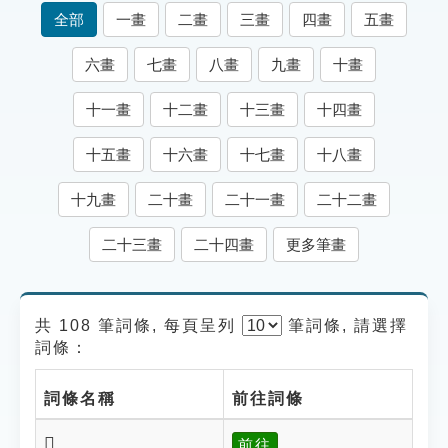
索引選單
全部
一畫
二畫
三畫
四畫
五畫
知識索引
六畫
七畫
八畫
九畫
十畫
單字索引
十一畫
十二畫
十三畫
十四畫
生命大百科索引
十五畫
十六畫
十七畫
十八畫
遊戲專區
十九畫
二十畫
二十一畫
二十二畫
教學應用
二十三畫
二十四畫
更多筆畫
貓頭鷹博士
共 108 筆詞條, 每頁呈列
筆
詞條, 請選擇
詞條：
詞條名稱
前往詞條
𦥺
前往