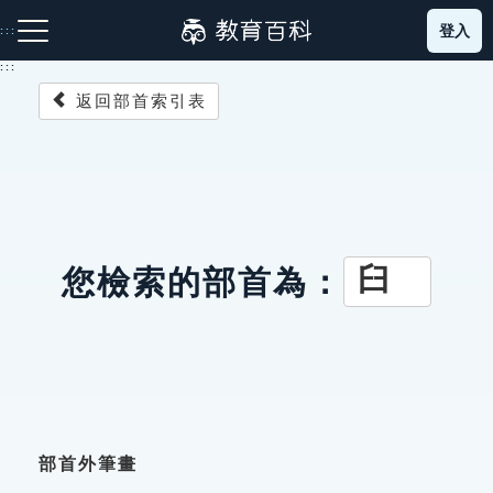
跳
登入
:::
到
主
:::
要
返回部首索引表
內
容
注音索引圖示
筆畫索引圖示
部首索引表圖示
臼
您檢索的部首為：
網站導覽
生字詞彙表
成語故事
部首外筆畫