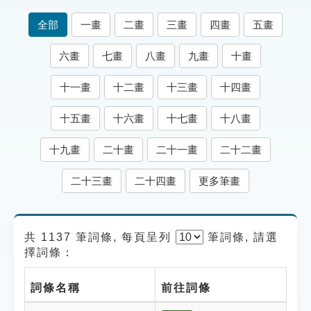
索引選單
全部
一畫
二畫
三畫
四畫
五畫
知識索引
六畫
七畫
八畫
九畫
十畫
單字索引
十一畫
十二畫
十三畫
十四畫
生命大百科索引
十五畫
十六畫
十七畫
十八畫
遊戲專區
十九畫
二十畫
二十一畫
二十二畫
教學應用
二十三畫
二十四畫
更多筆畫
貓頭鷹博士
共 1137 筆詞條, 每頁呈列
筆
詞條, 請選
擇詞條：
詞條名稱
前往詞條