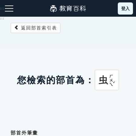
跳
登入
:::
到
主
:::
要
返回部首索引表
內
容
注音索引圖示
筆畫索引圖示
部首索引表圖示
ㄏㄨㄟˇ
虫
您檢索的部首為：
網站導覽
生字詞彙表
成語故事
部首外筆畫