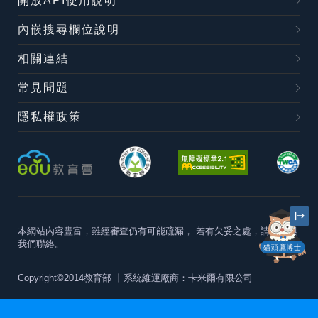
開放API使用說明
內嵌搜尋欄位說明
相關連結
常見問題
隱私權政策
本網站內容豐富，雖經審查仍有可能疏漏，
若有欠妥之處，請隨時與
我們聯絡。
貓頭鷹博士
Copyright©2014教育部
丨系統維運廠商：卡米爾有限公司
本站建議最佳瀏覽器版本為
Chrome 63+、Firefox57+、Edge79+及