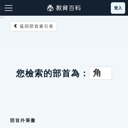
跳
登入
:::
到
主
:::
要
返回部首索引表
內
容
注音索引圖示
筆畫索引圖示
部首索引表圖示
角
您檢索的部首為：
網站導覽
生字詞彙表
成語故事
部首外筆畫