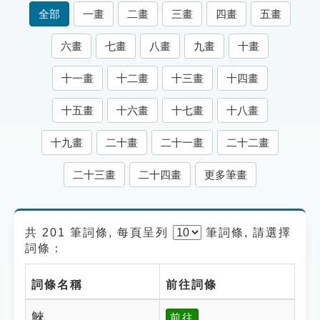
索引選單
全部
一畫
二畫
三畫
四畫
五畫
知識索引
六畫
七畫
八畫
九畫
十畫
單字索引
十一畫
十二畫
十三畫
十四畫
生命大百科索引
十五畫
十六畫
十七畫
十八畫
遊戲專區
十九畫
二十畫
二十一畫
二十二畫
教學應用
二十三畫
二十四畫
更多筆畫
貓頭鷹博士
共 201 筆詞條, 每頁呈列
筆
詞條, 請選擇
詞條：
詞條名稱
前往詞條
䚞
前往