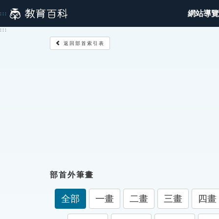
跳
網站導覽
:::
到
主
:::
要
返回部首索引表
內
容
部首外筆畫
全部
一畫
二畫
三畫
四畫