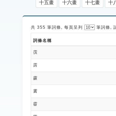
十五畫
十六畫
十七畫
十
共 355 筆詞條, 每頁呈列
筆
詞條,
詞條名稱
霟
霠
霢
霣
霤