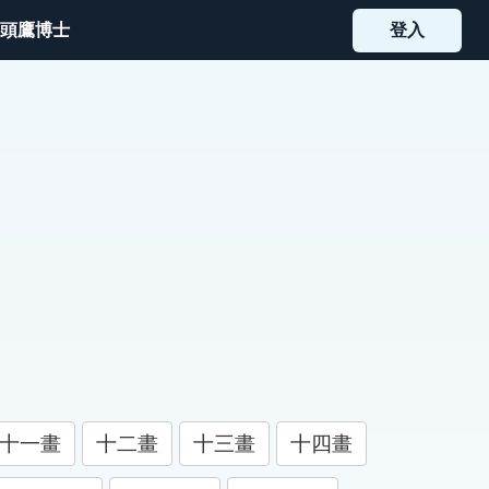
頭鷹博士
登入
十一畫
十二畫
十三畫
十四畫