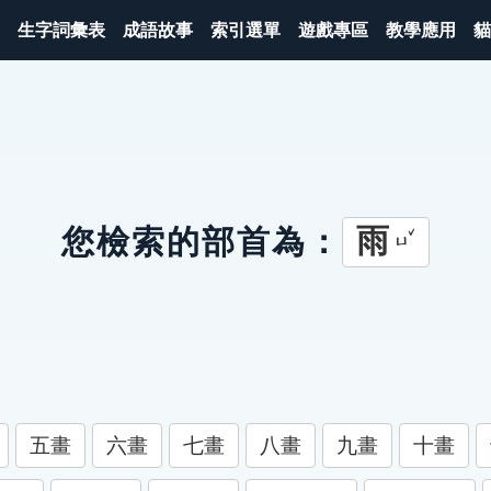
生字詞彙表
成語故事
索引選單
遊戲專區
教學應用
貓
雨
您檢索的部首為：
ㄩˇ
五畫
六畫
七畫
八畫
九畫
十畫