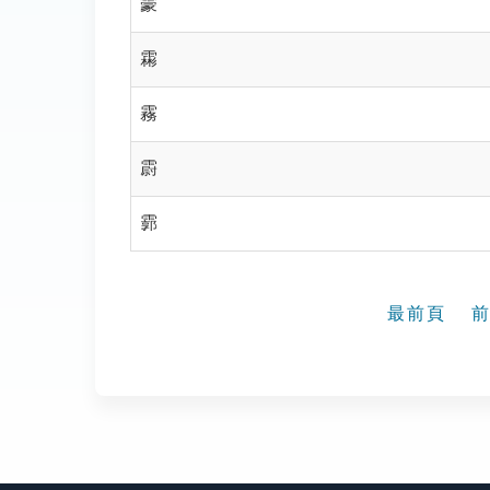
霥
霦
霧
霨
霩
最前頁