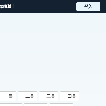
頭鷹博士
登入
十一畫
十二畫
十三畫
十四畫