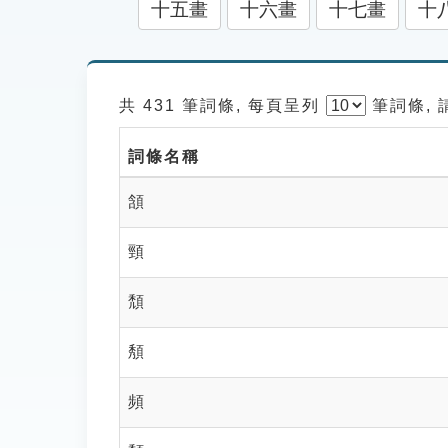
十五畫
十六畫
十七畫
十
共 431 筆詞條, 每頁呈列
筆
詞條,
詞條名稱
頷
頸
頹
頺
頻