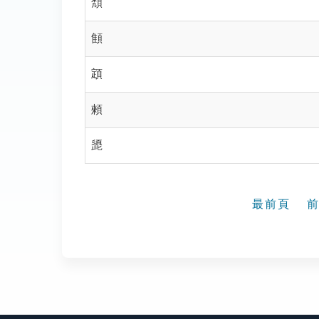
頽
顀
顁
顂
頾
最前頁