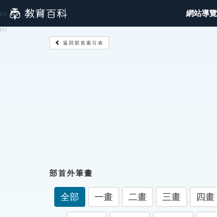
跳
網站導覽
:::
到
主
:::
要
返回部首索引表
內
容
部首外筆畫
全部
一畫
二畫
三畫
四畫