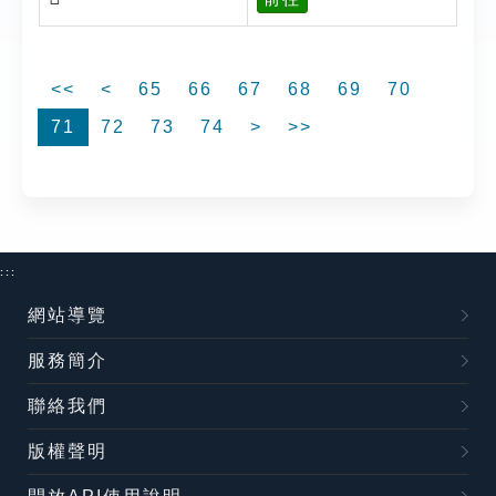
<<
<
65
66
67
68
69
70
71
72
73
74
>
>>
:::
網站導覽
服務簡介
聯絡我們
版權聲明