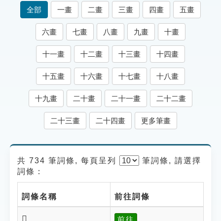
索引選單
全部
一畫
二畫
三畫
四畫
五畫
知識索引
六畫
七畫
八畫
九畫
十畫
單字索引
十一畫
十二畫
十三畫
十四畫
生命大百科索引
十五畫
十六畫
十七畫
十八畫
遊戲專區
十九畫
二十畫
二十一畫
二十二畫
教學應用
二十三畫
二十四畫
更多筆畫
貓頭鷹博士
共 734 筆詞條, 每頁呈列
筆
詞條, 請選擇
詞條：
詞條名稱
前往詞條
𥌨
前往