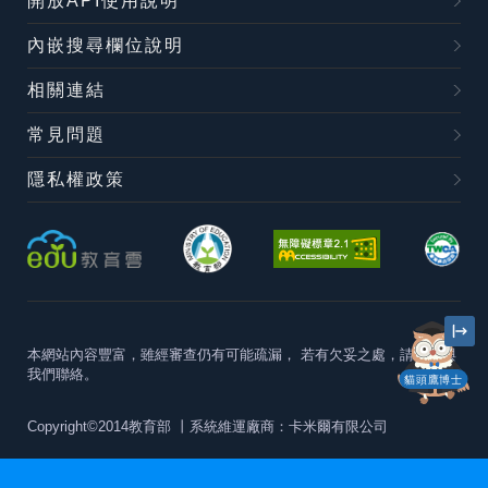
開放API使用說明
內嵌搜尋欄位說明
相關連結
常見問題
隱私權政策
本網站內容豐富，雖經審查仍有可能疏漏，
若有欠妥之處，請隨時與
我們聯絡。
貓頭鷹博士
Copyright©2014教育部
丨系統維運廠商：卡米爾有限公司
本站建議最佳瀏覽器版本為
Chrome 63+、Firefox57+、Edge79+及