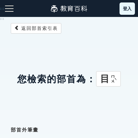
跳
登入
:::
到
主
:::
要
返回部首索引表
內
容
注音索引圖示
筆畫索引圖示
部首索引表圖示
目
您檢索的部首為：
ㄇㄨˋ
網站導覽
生字詞彙表
成語故事
部首外筆畫