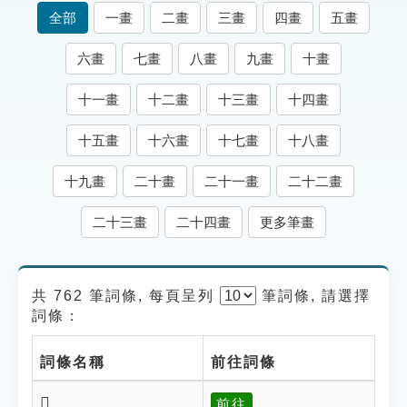
索引選單
全部
一畫
二畫
三畫
四畫
五畫
知識索引
六畫
七畫
八畫
九畫
十畫
單字索引
十一畫
十二畫
十三畫
十四畫
生命大百科索引
十五畫
十六畫
十七畫
十八畫
遊戲專區
十九畫
二十畫
二十一畫
二十二畫
教學應用
二十三畫
二十四畫
更多筆畫
貓頭鷹博士
共 762 筆詞條, 每頁呈列
筆
詞條, 請選擇
詞條：
詞條名稱
前往詞條
𡓍
前往