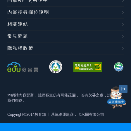
開放API使用說明
內嵌搜尋欄位說明
相關連結
常見問題
隱私權政策
本網站內容豐富，雖經審查仍有可能疏漏，
若有欠妥之處，請隨時與
我們聯絡。
貓頭鷹博士
Copyright©2014教育部
丨系統維運廠商：卡米爾有限公司
本站建議最佳瀏覽器版本為
Chrome 63+、Firefox57+、Edge79+及