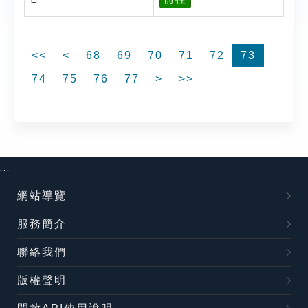
<<
<
68
69
70
71
72
73
74
75
76
77
>
>>
:::
網站導覽
服務簡介
聯絡我們
版權聲明