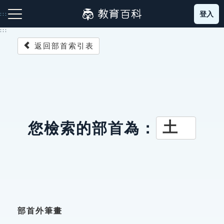
跳
登入
:::
到
主
:::
要
返回部首索引表
內
容
注音索引圖示
筆畫索引圖示
部首索引表圖示
土
您檢索的部首為：
網站導覽
生字詞彙表
成語故事
部首外筆畫