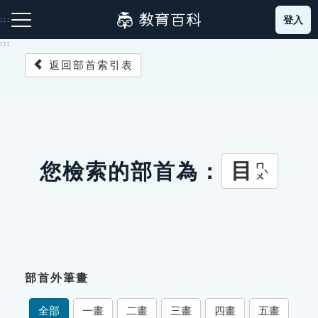
跳
登入
:::
到
主
:::
要
返回部首索引表
內
容
注音索引圖示
筆畫索引圖示
部首索引表圖示
目
您檢索的部首為：
ㄇㄨˋ
網站導覽
生字詞彙表
部首外筆畫
成語故事
全部
一畫
二畫
三畫
四畫
五畫