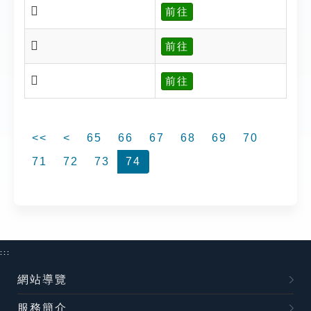
𥍔
前往
𥍗
前往
𥍚
前往
<<
<
65
66
67
68
69
70
71
72
73
74
:::
網站導覽
服務簡介