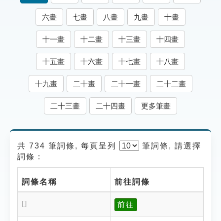
索引選單
六畫
七畫
八畫
九畫
十畫
知識索引
十一畫
十二畫
十三畫
十四畫
單字索引
十五畫
十六畫
十七畫
十八畫
生命大百科索引
十九畫
二十畫
二十一畫
二十二畫
遊戲專區
二十三畫
二十四畫
更多筆畫
教學應用
貓頭鷹博士
共 734 筆詞條, 每頁呈列
筆
詞條, 請選擇
詞條：
詞條名稱
前往詞條
𦋹
前往