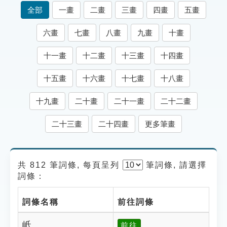
索引選單
全部
一畫
二畫
三畫
四畫
五畫
知識索引
六畫
七畫
八畫
九畫
十畫
單字索引
十一畫
十二畫
十三畫
十四畫
生命大百科索引
十五畫
十六畫
十七畫
十八畫
遊戲專區
十九畫
二十畫
二十一畫
二十二畫
教學應用
二十三畫
二十四畫
更多筆畫
貓頭鷹博士
共 812 筆詞條, 每頁呈列
筆
詞條, 請選擇
詞條：
詞條名稱
前往詞條
岻
前往