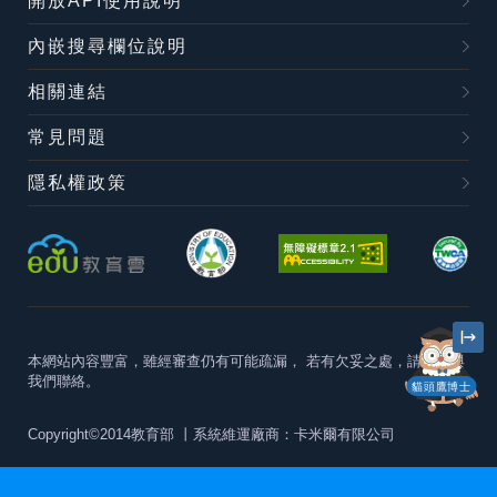
開放API使用說明
內嵌搜尋欄位說明
相關連結
常見問題
隱私權政策
本網站內容豐富，雖經審查仍有可能疏漏，
若有欠妥之處，請隨時與
我們聯絡。
貓頭鷹博士
Copyright©2014教育部
丨系統維運廠商：卡米爾有限公司
本站建議最佳瀏覽器版本為
Chrome 63+、Firefox57+、Edge79+及