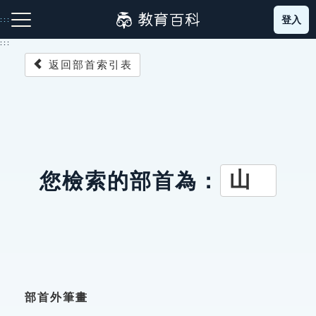
跳
登入
:::
到
主
:::
要
返回部首索引表
內
容
注音索引圖示
筆畫索引圖示
部首索引表圖示
山
您檢索的部首為：
網站導覽
生字詞彙表
成語故事
部首外筆畫