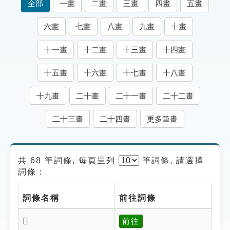
全部
一畫
二畫
三畫
四畫
五畫
索引選單
六畫
七畫
八畫
九畫
十畫
知識索引
單字索引
十一畫
十二畫
十三畫
十四畫
生命大百科索引
十五畫
十六畫
十七畫
十八畫
十九畫
二十畫
二十一畫
二十二畫
遊戲專區
二十三畫
二十四畫
更多筆畫
教學應用
貓頭鷹博士
共 68 筆詞條, 每頁呈列
筆
詞條, 請選擇
詞條：
詞條名稱
前往詞條
𣥲
前往