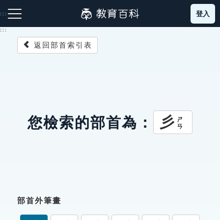
跳
登入
:::
到
主
:::
要
返回部首索引表
內
容
注音索引圖示
筆畫索引圖示
部首索引表圖示
彡
您檢索的部首為：
ㄕㄢ
網站導覽
生字詞彙表
部首外筆畫
成語故事