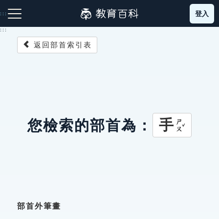
跳
登入
:::
到
主
:::
要
返回部首索引表
內
容
注音索引圖示
筆畫索引圖示
部首索引表圖示
手
您檢索的部首為：
ㄕㄡˇ
網站導覽
生字詞彙表
成語故事
部首外筆畫