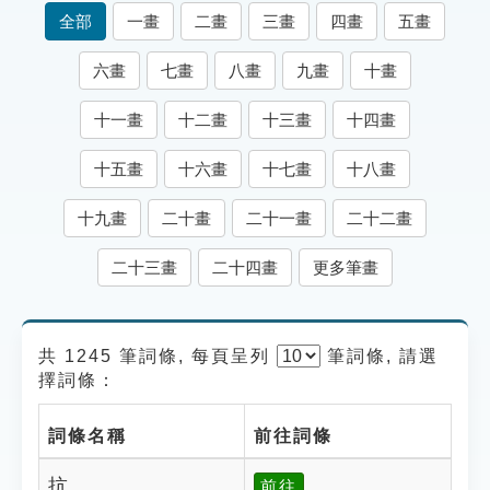
索引選單
全部
一畫
二畫
三畫
四畫
五畫
知識索引
六畫
七畫
八畫
九畫
十畫
單字索引
十一畫
十二畫
十三畫
十四畫
生命大百科索引
十五畫
十六畫
十七畫
十八畫
遊戲專區
十九畫
二十畫
二十一畫
二十二畫
教學應用
二十三畫
二十四畫
更多筆畫
貓頭鷹博士
共 1245 筆詞條, 每頁呈列
筆
詞條, 請選
擇詞條：
詞條名稱
前往詞條
抗
前往