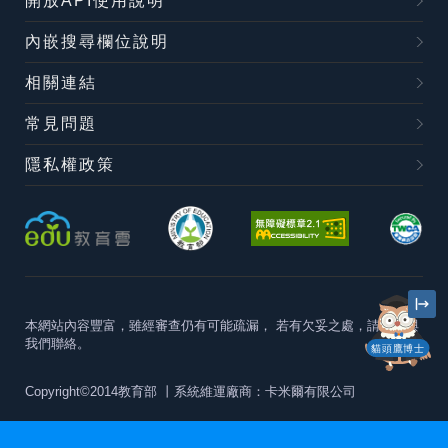
開放API使用說明
內嵌搜尋欄位說明
相關連結
常見問題
隱私權政策
本網站內容豐富，雖經審查仍有可能疏漏，
若有欠妥之處，請隨時與
我們聯絡。
貓頭鷹博士
Copyright©2014教育部
丨系統維運廠商：卡米爾有限公司
本站建議最佳瀏覽器版本為
Chrome 63+、Firefox57+、Edge79+及