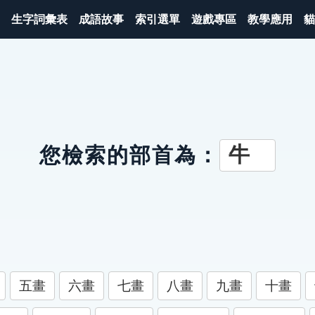
生字詞彙表
成語故事
索引選單
遊戲專區
教學應用
貓
牛
您檢索的部首為：
五畫
六畫
七畫
八畫
九畫
十畫