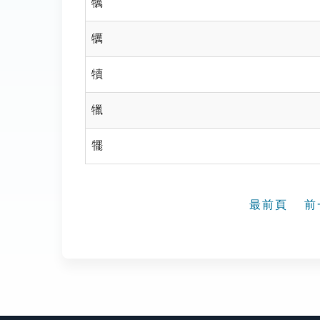
犡
犡
犢
犣
犤
最前頁
前