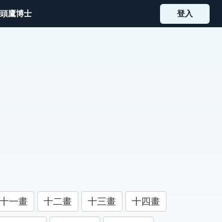
頭鷹博士
登入
十一畫
十二畫
十三畫
十四畫