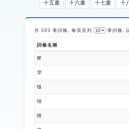
十五畫
十六畫
十七畫
十
共 283 筆詞條, 每頁呈列
筆
詞條,
詞條名稱
犛
犟
犜
犝
犞