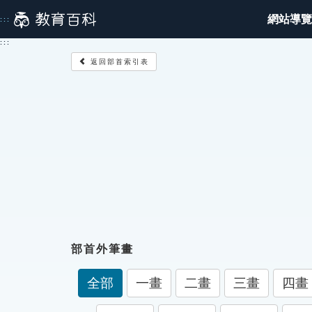
跳
網站導覽
:::
到
主
:::
要
返回部首索引表
內
容
部首外筆畫
全部
一畫
二畫
三畫
四畫