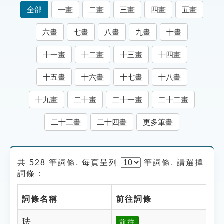
索引選單
全部
一畫
二畫
三畫
四畫
五畫
知識索引
六畫
七畫
八畫
九畫
十畫
單字索引
十一畫
十二畫
十三畫
十四畫
生命大百科索引
十五畫
十六畫
十七畫
十八畫
遊戲專區
十九畫
二十畫
二十一畫
二十二畫
教學應用
二十三畫
二十四畫
更多筆畫
貓頭鷹博士
共 528 筆詞條, 每頁呈列
筆
詞條, 請選擇
詞條：
詞條名稱
前往詞條
珐
前往