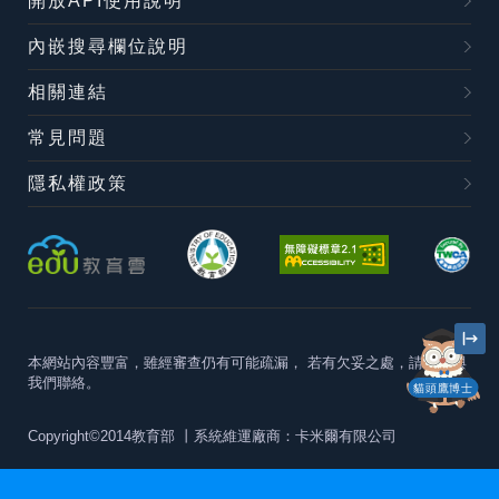
開放API使用說明
內嵌搜尋欄位說明
相關連結
常見問題
隱私權政策
本網站內容豐富，雖經審查仍有可能疏漏，
若有欠妥之處，請隨時與
我們聯絡。
貓頭鷹博士
Copyright©2014教育部
丨系統維運廠商：卡米爾有限公司
本站建議最佳瀏覽器版本為
Chrome 63+、Firefox57+、Edge79+及