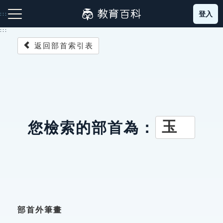
跳
登入
:::
到
主
:::
要
返回部首索引表
內
容
注音索引圖示
筆畫索引圖示
部首索引表圖示
玉
您檢索的部首為：
網站導覽
生字詞彙表
成語故事
部首外筆畫