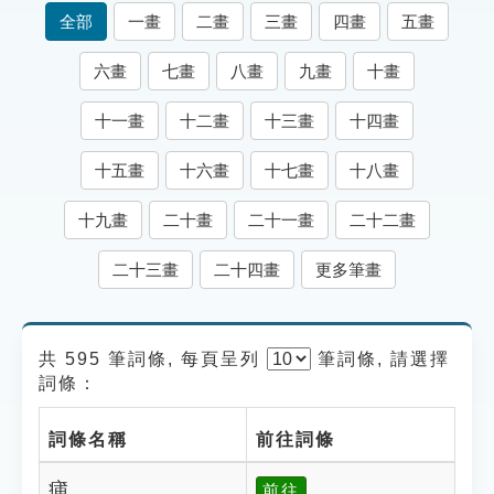
索引選單
全部
一畫
二畫
三畫
四畫
五畫
知識索引
六畫
七畫
八畫
九畫
十畫
單字索引
十一畫
十二畫
十三畫
十四畫
生命大百科索引
十五畫
十六畫
十七畫
十八畫
遊戲專區
十九畫
二十畫
二十一畫
二十二畫
教學應用
二十三畫
二十四畫
更多筆畫
貓頭鷹博士
共 595 筆詞條, 每頁呈列
筆
詞條, 請選擇
詞條：
詞條名稱
前往詞條
痡
前往