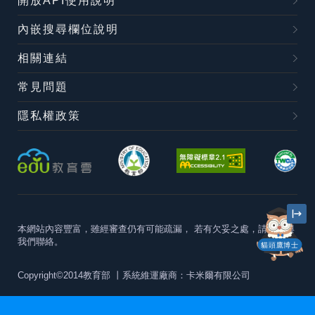
開放API使用說明
內嵌搜尋欄位說明
相關連結
常見問題
隱私權政策
本網站內容豐富，雖經審查仍有可能疏漏，
若有欠妥之處，請隨時與
我們聯絡。
貓頭鷹博士
Copyright©2014教育部
丨系統維運廠商：卡米爾有限公司
本站建議最佳瀏覽器版本為
Chrome 63+、Firefox57+、Edge79+及