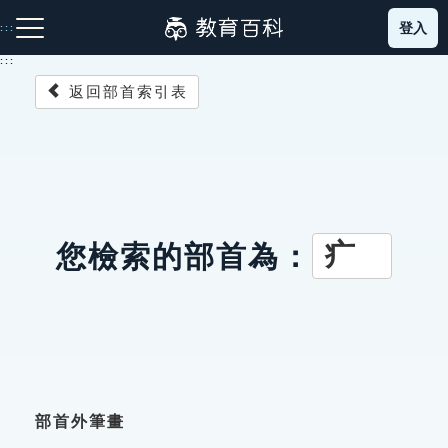
跳
登入
:::
到
主
:::
要
返回部首索引表
內
容
注音索引圖示
筆畫索引圖示
部首索引表圖示
疒
您檢索的部首為：
網站導覽
生字詞彙表
成語故事
部首外筆畫