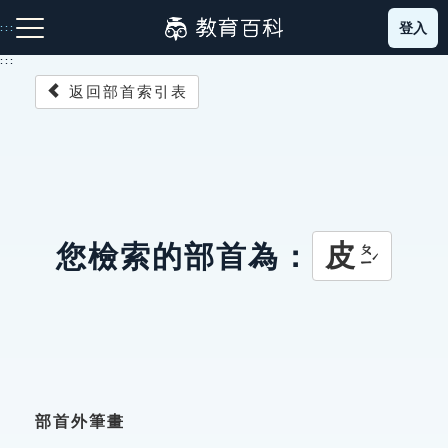
跳
登入
:::
到
主
:::
要
返回部首索引表
內
容
注音索引圖示
筆畫索引圖示
部首索引表圖示
皮
您檢索的部首為：
ㄆㄧˊ
網站導覽
生字詞彙表
成語故事
部首外筆畫