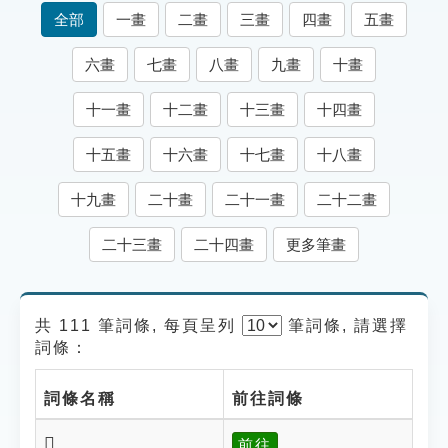
索引選單
全部
一畫
二畫
三畫
四畫
五畫
知識索引
六畫
七畫
八畫
九畫
十畫
單字索引
十一畫
十二畫
十三畫
十四畫
生命大百科索引
十五畫
十六畫
十七畫
十八畫
遊戲專區
十九畫
二十畫
二十一畫
二十二畫
教學應用
二十三畫
二十四畫
更多筆畫
貓頭鷹博士
共 111 筆詞條, 每頁呈列
筆
詞條, 請選擇
詞條：
詞條名稱
前往詞條
𤿶
前往