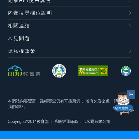
開放API使用說明
內嵌搜尋欄位說明
相關連結
常見問題
隱私權政策
本網站內容豐富，雖經審查仍有可能疏漏，
若有欠妥之處，請隨時與
我們聯絡。
貓頭鷹博士
Copyright©2014教育部
丨系統維運廠商：卡米爾有限公司
本站建議最佳瀏覽器版本為
Chrome 63+、Firefox57+、Edge79+及