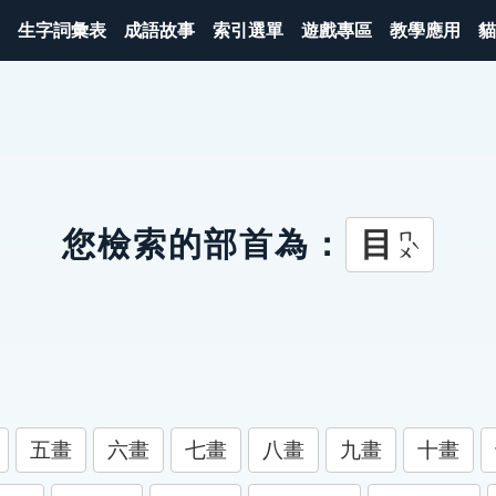
生字詞彙表
成語故事
索引選單
遊戲專區
教學應用
貓
目
您檢索的部首為：
ㄇㄨˋ
五畫
六畫
七畫
八畫
九畫
十畫