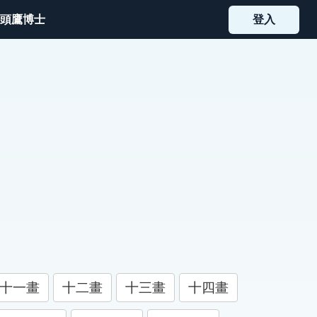
頭鷹博士
登入
十一畫
十二畫
十三畫
十四畫