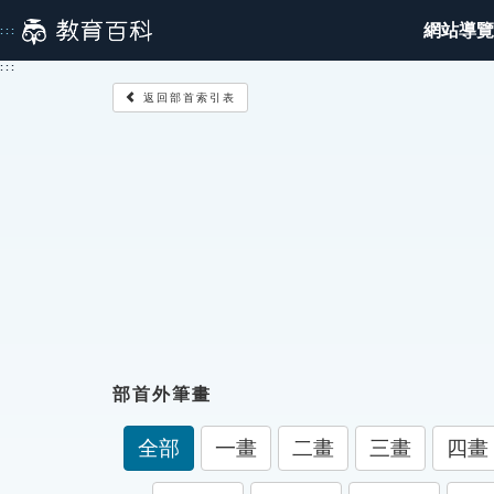
跳
網站導覽
:::
到
主
:::
要
返回部首索引表
內
容
部首外筆畫
全部
一畫
二畫
三畫
四畫