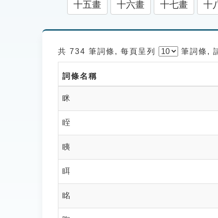
十五畫
十六畫
十七畫
十
共 734 筆詞條, 每頁呈列
筆
詞條,
詞條名稱
眯
眰
眱
眲
眳