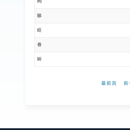
眴
眵
眶
眷
眸
最前頁
前