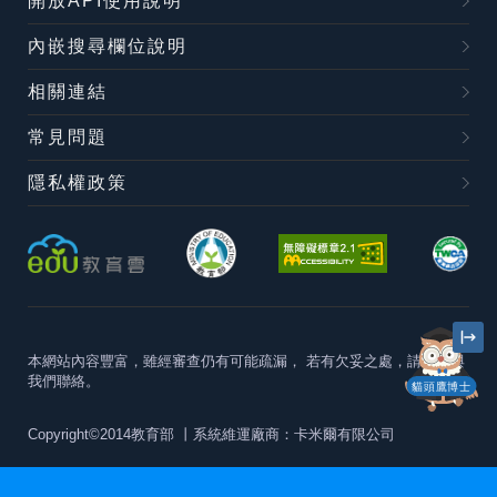
開放API使用說明
內嵌搜尋欄位說明
相關連結
常見問題
隱私權政策
本網站內容豐富，雖經審查仍有可能疏漏，
若有欠妥之處，請隨時與
我們聯絡。
貓頭鷹博士
Copyright©2014教育部
丨系統維運廠商：卡米爾有限公司
本站建議最佳瀏覽器版本為
Chrome 63+、Firefox57+、Edge79+及