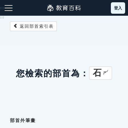
跳
登入
:::
到
主
:::
要
返回部首索引表
內
容
注音索引圖示
筆畫索引圖示
部首索引表圖示
石
您檢索的部首為：
ㄕˊ
網站導覽
生字詞彙表
成語故事
部首外筆畫