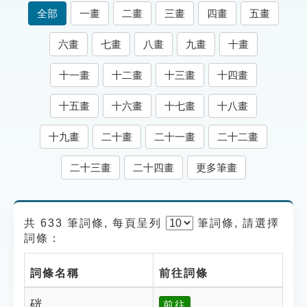
索引選單
全部
一畫
二畫
三畫
四畫
五畫
知識索引
六畫
七畫
八畫
九畫
十畫
單字索引
十一畫
十二畫
十三畫
十四畫
生命大百科索引
十五畫
十六畫
十七畫
十八畫
遊戲專區
十九畫
二十畫
二十一畫
二十二畫
教學應用
二十三畫
二十四畫
更多筆畫
貓頭鷹博士
共 633 筆詞條, 每頁呈列
筆
詞條, 請選擇
詞條：
詞條名稱
前往詞條
硄
前往