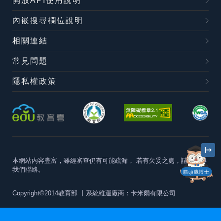
開放API使用說明
內嵌搜尋欄位說明
相關連結
常見問題
隱私權政策
本網站內容豐富，雖經審查仍有可能疏漏，
若有欠妥之處，請隨時與
我們聯絡。
貓頭鷹博士
Copyright©2014教育部
丨系統維運廠商：卡米爾有限公司
本站建議最佳瀏覽器版本為
Chrome 63+、Firefox57+、Edge79+及