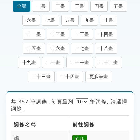
索引選單
全部
一畫
二畫
三畫
四畫
五畫
知識索引
六畫
七畫
八畫
九畫
十畫
單字索引
十一畫
十二畫
十三畫
十四畫
生命大百科索引
十五畫
十六畫
十七畫
十八畫
遊戲專區
十九畫
二十畫
二十一畫
二十二畫
教學應用
二十三畫
二十四畫
更多筆畫
貓頭鷹博士
共 352 筆詞條, 每頁呈列
筆
詞條, 請選擇
詞條：
詞條名稱
前往詞條
糃
前往