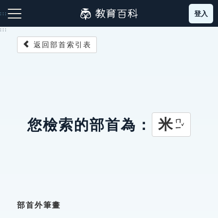
跳
登入
:::
到
主
:::
要
返回部首索引表
內
容
注音索引圖示
筆畫索引圖示
部首索引表圖示
米
您檢索的部首為：
ㄇㄧˇ
網站導覽
生字詞彙表
成語故事
部首外筆畫