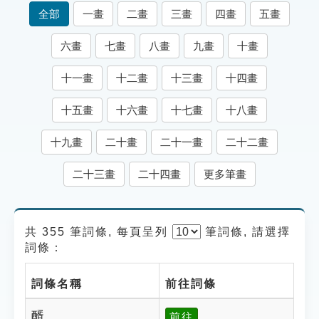
索引選單
全部
一畫
二畫
三畫
四畫
五畫
知識索引
六畫
七畫
八畫
九畫
十畫
單字索引
十一畫
十二畫
十三畫
十四畫
生命大百科索引
十五畫
十六畫
十七畫
十八畫
遊戲專區
十九畫
二十畫
二十一畫
二十二畫
教學應用
二十三畫
二十四畫
更多筆畫
貓頭鷹博士
共 355 筆詞條, 每頁呈列
筆
詞條, 請選擇
詞條：
詞條名稱
前往詞條
醑
前往