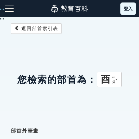
跳
登入
:::
到
主
:::
要
返回部首索引表
內
容
注音索引圖示
筆畫索引圖示
部首索引表圖示
酉
您檢索的部首為：
ㄧㄡˇ
網站導覽
生字詞彙表
成語故事
部首外筆畫