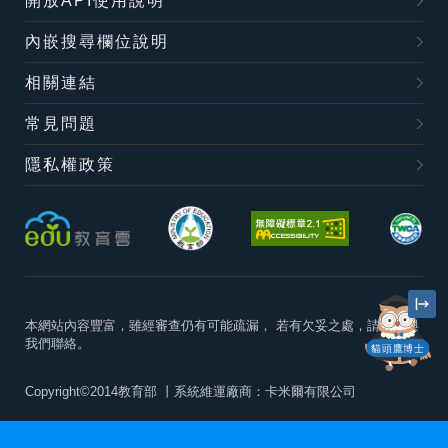
開放API使用說明
內嵌搜尋欄位說明
相關連結
常見問題
隱私權政策
本網站內容豐富，雖經審查仍有可能疏漏，
若有欠妥之處，請隨時與
我們聯絡。
貓頭鷹博士
Copyright©2014教育部
丨系統維運廠商：卡米爾有限公司
本站建議最佳瀏覽器版本為
Chrome 63+、Firefox57+、Edge79+及