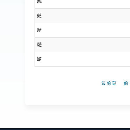
䶧
䶨
䶩
䶪
䶫
最前頁
前