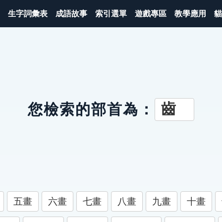
生字詞彙表
成語故事
索引選單
遊戲專區
教學應用
貓
齒
您檢索的部首為：
五畫
六畫
七畫
八畫
九畫
十畫