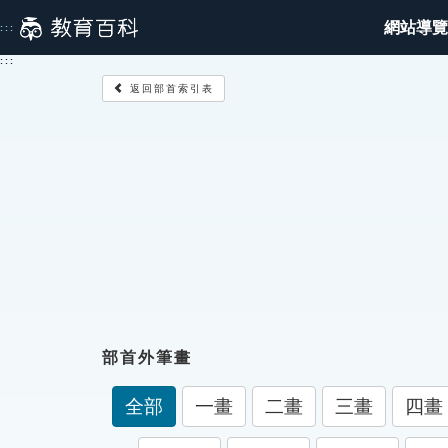
跳
網站導覽
:::
到
主
:::
要
返回部首索引表
內
容
部首外筆畫
全部
一畫
二畫
三畫
四畫