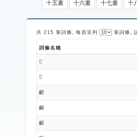
十五畫
十六畫
十七畫
十
共 215 筆詞條, 每頁呈列
筆
詞條,
詞條名稱
𣦋
𪗔
䶤
䶥
䶦