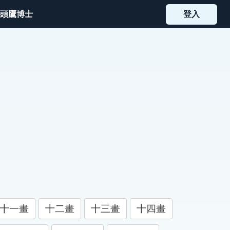
頭鷹博士
登入
十一畫
十二畫
十三畫
十四畫