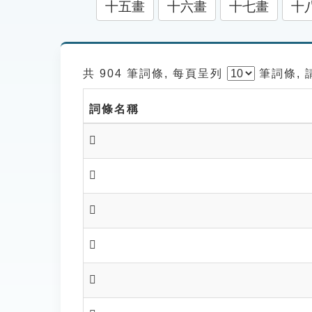
十五畫
十六畫
十七畫
十
共 904 筆詞條, 每頁呈列
筆
詞條,
詞條名稱
𡢒
𡢒
𡢓
𡢓
𡢔