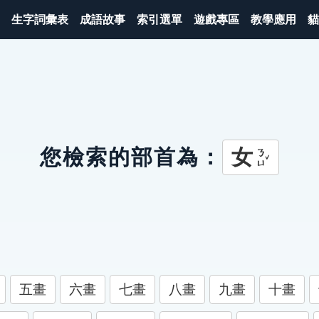
生字詞彙表
成語故事
索引選單
遊戲專區
教學應用
貓
女
您檢索的部首為：
ㄋㄩˇ
五畫
六畫
七畫
八畫
九畫
十畫