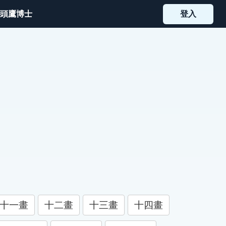
頭鷹博士
登入
十一畫
十二畫
十三畫
十四畫