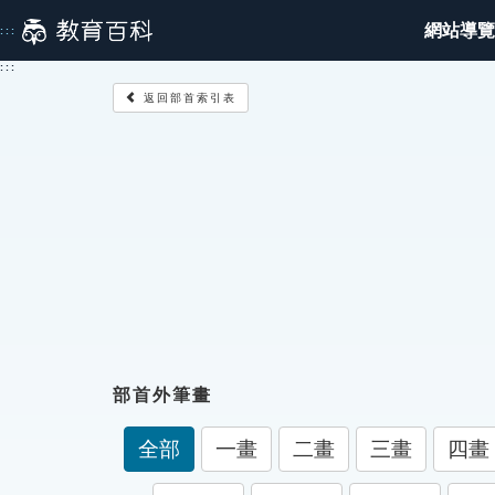
跳
網站導覽
:::
到
主
:::
要
返回部首索引表
內
容
部首外筆畫
全部
一畫
二畫
三畫
四畫