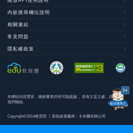
開放API使用說明
內嵌搜尋欄位說明
相關連結
常見問題
隱私權政策
本網站內容豐富，雖經審查仍有可能疏漏，
若有欠妥之處，請隨時與
我們聯絡。
貓頭鷹博士
Copyright©2014教育部
丨系統維運廠商：卡米爾有限公司
本站建議最佳瀏覽器版本為
Chrome 63+、Firefox57+、Edge79+及