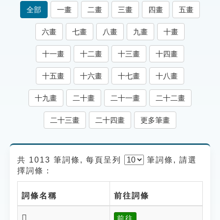
索引選單
全部
一畫
二畫
三畫
四畫
五畫
知識索引
六畫
七畫
八畫
九畫
十畫
單字索引
十一畫
十二畫
十三畫
十四畫
生命大百科索引
十五畫
十六畫
十七畫
十八畫
遊戲專區
十九畫
二十畫
二十一畫
二十二畫
教學應用
二十三畫
二十四畫
更多筆畫
貓頭鷹博士
共 1013 筆詞條, 每頁呈列
筆
詞條, 請選
擇詞條：
詞條名稱
前往詞條
𥳯
前往