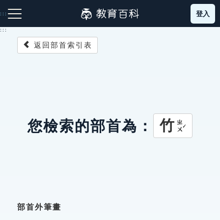
跳
登入
:::
到
主
:::
要
返回部首索引表
內
容
注音索引圖示
筆畫索引圖示
部首索引表圖示
竹
您檢索的部首為：
ㄓㄨˊ
網站導覽
生字詞彙表
成語故事
部首外筆畫