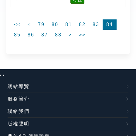
<<
<
79
80
81
82
83
84
85
86
87
88
>
>>
:::
網站導覽
服務簡介
聯絡我們
版權聲明