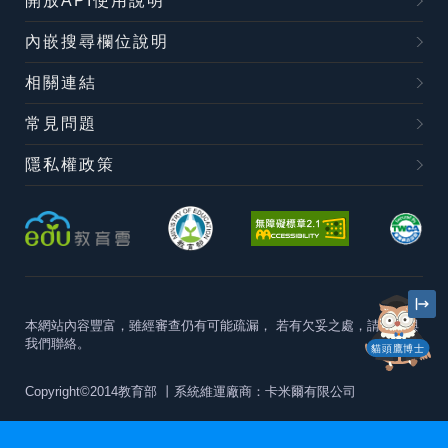
開放API使用說明
內嵌搜尋欄位說明
相關連結
常見問題
隱私權政策
本網站內容豐富，雖經審查仍有可能疏漏，
若有欠妥之處，請隨時與
我們聯絡。
貓頭鷹博士
Copyright©2014教育部
丨系統維運廠商：卡米爾有限公司
本站建議最佳瀏覽器版本為
Chrome 63+、Firefox57+、Edge79+及