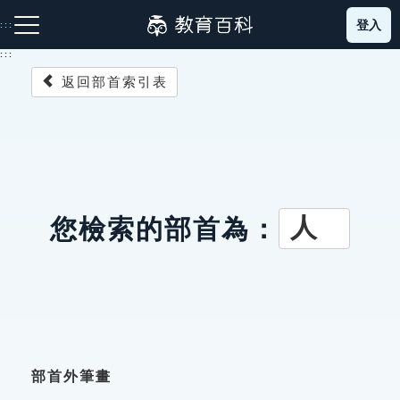
跳
登入
:::
到
主
:::
要
返回部首索引表
內
容
注音索引圖示
筆畫索引圖示
部首索引表圖示
人
您檢索的部首為：
網站導覽
生字詞彙表
成語故事
部首外筆畫