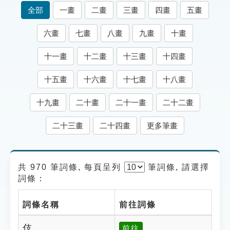
索引選單
全部
一畫
二畫
三畫
四畫
五畫
知識索引
六畫
七畫
八畫
九畫
十畫
單字索引
十一畫
十二畫
十三畫
十四畫
生命大百科索引
十五畫
十六畫
十七畫
十八畫
遊戲專區
十九畫
二十畫
二十一畫
二十二畫
教學應用
二十三畫
二十四畫
更多筆畫
貓頭鷹博士
共 970 筆詞條, 每頁呈列
筆
詞條, 請選擇
詞條：
詞條名稱
前往詞條
伎
前往