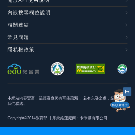
開放API使用說明
內嵌搜尋欄位說明
相關連結
常見問題
隱私權政策
本網站內容豐富，雖經審查仍有可能疏漏，
若有欠妥之處，請隨時與
我們聯絡。
貓頭鷹博士
Copyright©2014教育部
丨系統維運廠商：卡米爾有限公司
本站建議最佳瀏覽器版本為
Chrome 63+、Firefox57+、Edge79+及