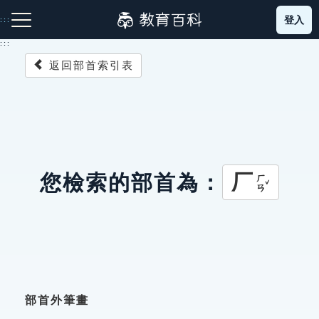
跳
登入
:::
到
主
:::
要
返回部首索引表
內
容
注音索引圖示
筆畫索引圖示
部首索引表圖示
厂
您檢索的部首為：
ㄏㄢˇ
網站導覽
生字詞彙表
成語故事
部首外筆畫