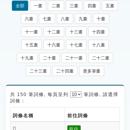
索引選單
全部
一畫
二畫
三畫
四畫
五畫
知識索引
六畫
七畫
八畫
九畫
十畫
單字索引
十一畫
十二畫
十三畫
十四畫
生命大百科索引
十五畫
十六畫
十七畫
十八畫
遊戲專區
十九畫
二十畫
二十一畫
二十二畫
教學應用
二十三畫
二十四畫
更多筆畫
貓頭鷹博士
共 150 筆詞條, 每頁呈列
筆
詞條, 請選擇
詞條：
詞條名稱
前往詞條
𠩃
前往