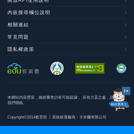
開放API使用說明
內嵌搜尋欄位說明
相關連結
常見問題
隱私權政策
本網站內容豐富，雖經審查仍有可能疏漏，
若有欠妥之處，請隨時與
我們聯絡。
貓頭鷹博士
Copyright©2014教育部
丨系統維運廠商：卡米爾有限公司
本站建議最佳瀏覽器版本為
Chrome 63+、Firefox57+、Edge79+及