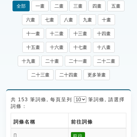
索引選單
全部
一畫
二畫
三畫
四畫
五畫
知識索引
六畫
七畫
八畫
九畫
十畫
單字索引
十一畫
十二畫
十三畫
十四畫
生命大百科索引
十五畫
十六畫
十七畫
十八畫
遊戲專區
十九畫
二十畫
二十一畫
二十二畫
教學應用
二十三畫
二十四畫
更多筆畫
貓頭鷹博士
共 153 筆詞條, 每頁呈列
筆
詞條, 請選擇
詞條：
詞條名稱
前往詞條
𡆰
前往