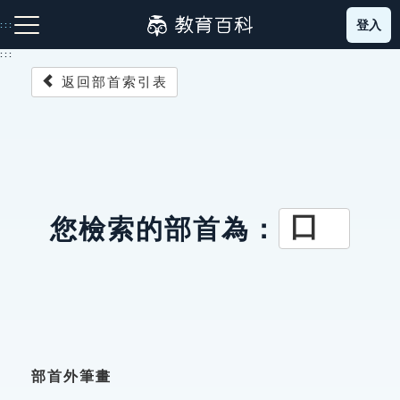
跳
登入
:::
到
主
:::
要
返回部首索引表
內
容
注音索引圖示
筆畫索引圖示
部首索引表圖示
囗
您檢索的部首為：
網站導覽
生字詞彙表
成語故事
部首外筆畫