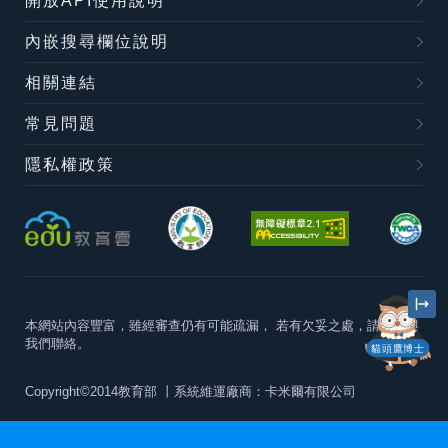
開放API使用說明
內嵌搜尋欄位說明
相關連結
常見問題
隱私權政策
本網站內容豐富，雖經審查仍有可能疏漏，
若有欠妥之處，請隨時與
我們聯絡。
貓頭鷹博士
Copyright©2014教育部
丨系統維運廠商：卡米爾有限公司
本站建議最佳瀏覽器版本為
Chrome 63+、Firefox57+、Edge79+及