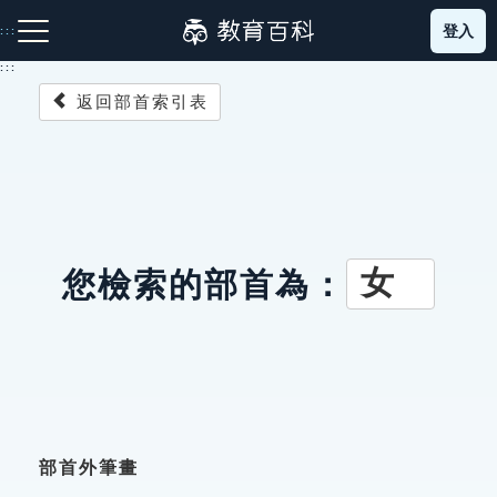
跳
登入
:::
到
主
:::
要
返回部首索引表
內
容
注音索引圖示
筆畫索引圖示
部首索引表圖示
女
您檢索的部首為：
網站導覽
生字詞彙表
成語故事
部首外筆畫