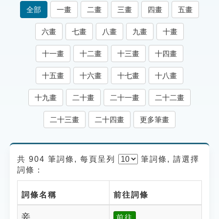
索引選單
全部
一畫
二畫
三畫
四畫
五畫
知識索引
六畫
七畫
八畫
九畫
十畫
單字索引
十一畫
十二畫
十三畫
十四畫
生命大百科索引
十五畫
十六畫
十七畫
十八畫
遊戲專區
十九畫
二十畫
二十一畫
二十二畫
教學應用
二十三畫
二十四畫
更多筆畫
貓頭鷹博士
共 904 筆詞條, 每頁呈列
筆
詞條, 請選擇
詞條：
詞條名稱
前往詞條
妾
前往