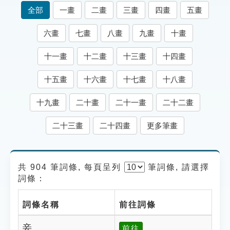
索引選單
全部
一畫
二畫
三畫
四畫
五畫
知識索引
六畫
七畫
八畫
九畫
十畫
單字索引
十一畫
十二畫
十三畫
十四畫
生命大百科索引
十五畫
十六畫
十七畫
十八畫
遊戲專區
十九畫
二十畫
二十一畫
二十二畫
教學應用
二十三畫
二十四畫
更多筆畫
貓頭鷹博士
共 904 筆詞條, 每頁呈列
筆
詞條, 請選擇
詞條：
詞條名稱
前往詞條
妾
前往