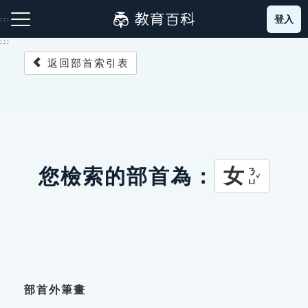
跳
登入
:::
到
主
:::
要
返回部首索引表
內
容
注音索引圖示
筆畫索引圖示
部首索引表圖示
女
您檢索的部首為：
ㄋㄩˇ
網站導覽
生字詞彙表
成語故事
部首外筆畫