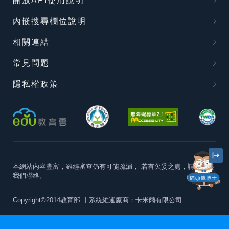
開放API使用說明
內嵌搜尋欄位說明
相關連結
常見問題
隱私權政策
本網站內容豐富，雖經審查仍有可能疏漏，
若有欠妥之處，請隨時與
我們聯絡。
貓頭鷹博士
Copyright©2014教育部
丨系統維運廠商：卡米爾有限公司
本站建議最佳瀏覽器版本為
Chrome 63+、Firefox57+、Edge79+及