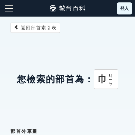
跳
登入
:::
到
主
:::
要
返回部首索引表
內
容
注音索引圖示
筆畫索引圖示
部首索引表圖示
ㄐㄧㄣ
巾
您檢索的部首為：
網站導覽
生字詞彙表
成語故事
部首外筆畫