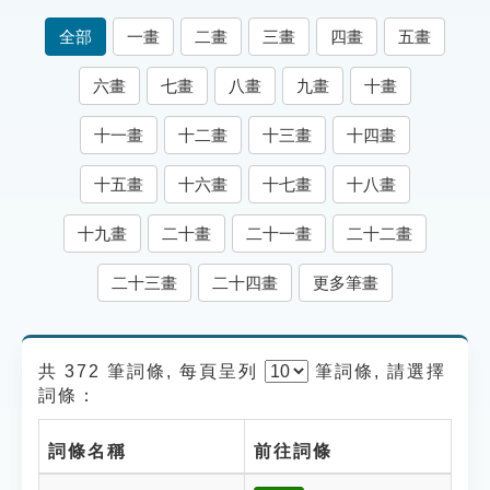
索引選單
全部
一畫
二畫
三畫
四畫
五畫
知識索引
六畫
七畫
八畫
九畫
十畫
單字索引
十一畫
十二畫
十三畫
十四畫
生命大百科索引
十五畫
十六畫
十七畫
十八畫
遊戲專區
十九畫
二十畫
二十一畫
二十二畫
教學應用
二十三畫
二十四畫
更多筆畫
貓頭鷹博士
共 372 筆詞條, 每頁呈列
筆
詞條, 請選擇
詞條：
詞條名稱
前往詞條